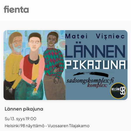
Lännen pikajuna
Su 13. syys 19:00
Helsinki 98 näyttämö - Vuosaaren Tilajakamo