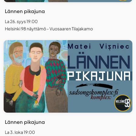
Lännen pikajuna
La 26. syys 19:00
Helsinki 98 näyttämö - Vuosaaren Tilajakamo
Lännen pikajuna
La 3. loka 19:00