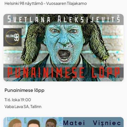
Helsinki 98 näyttämö - Vuosaaren Tilajakamo
Punainimese lõpp
Ti 6. loka 19:00
Vaba Lava SA, Tallinn