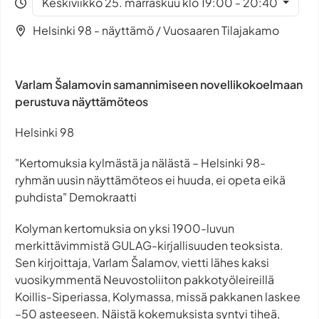
Keskiviikko 25. marraskuu klo 19:00 - 20:40
Helsinki 98 - näyttämö / Vuosaaren Tilajakamo
Varlam Šalamovin samannimiseen novellikokoelmaan
perustuva näyttämöteos
Helsinki 98
"Kertomuksia kylmästä ja nälästä – Helsinki 98-
ryhmän uusin näyttämöteos ei huuda, ei opeta eikä
puhdista" Demokraatti
Kolyman kertomuksia on yksi 1900-luvun
merkittävimmistä GULAG-kirjallisuuden teoksista.
Sen kirjoittaja, Varlam Šalamov, vietti lähes kaksi
vuosikymmentä Neuvostoliiton pakkotyöleireillä
Koillis-Siperiassa, Kolymassa, missä pakkanen laskee
–50 asteeseen. Näistä kokemuksista syntyi tiheä,