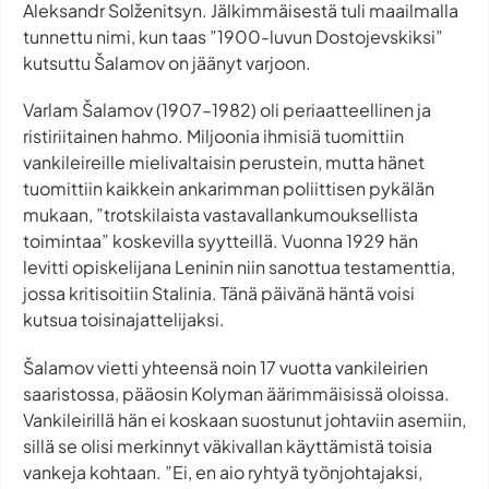
Aleksandr Solženitsyn. Jälkimmäisestä tuli maailmalla
tunnettu nimi, kun taas ”1900-luvun Dostojevskiksi”
kutsuttu Šalamov on jäänyt varjoon.
Varlam Šalamov (1907–1982) oli periaatteellinen ja
ristiriitainen hahmo. Miljoonia ihmisiä tuomittiin
vankileireille mielivaltaisin perustein, mutta hänet
tuomittiin kaikkein ankarimman poliittisen pykälän
mukaan, ”trotskilaista vastavallankumouksellista
toimintaa” koskevilla syytteillä. Vuonna 1929 hän
levitti opiskelijana Leninin niin sanottua testamenttia,
jossa kritisoitiin Stalinia. Tänä päivänä häntä voisi
kutsua toisinajattelijaksi.
Šalamov vietti yhteensä noin 17 vuotta vankileirien
saaristossa, pääosin Kolyman äärimmäisissä oloissa.
Vankileirillä hän ei koskaan suostunut johtaviin asemiin,
sillä se olisi merkinnyt väkivallan käyttämistä toisia
vankeja kohtaan. ”Ei, en aio ryhtyä työnjohtajaksi,