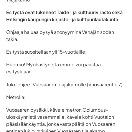
Esitystä ovat tukeneet Taide- ja kulttuurivirasto sekä
Helsingin kaupungin kirjasto- ja kulttuurilautakunta.
Ohjaaja haluaa pysyä anonyymina Venäjän sodan
takia.
Esitystä suositellaan yli 15-vuotiaille.
Huomio! Myöhästyneitä emme voi päästää
esitystilaan.
Tulo-ohjeet Vuosaaren Tilajakamolle (Vuosaarentie 7):
Metrolla:
Vuosaaren pysäkki, kävele metron Columbus-
uloskäynnistä vasemmalle, kävele kohti Vuotalon
pääsisäänkäyntiä, jonka vastapäätä on Vuosaaren
entinen lukio, nykyinen Vuosaaren tilajakamo.