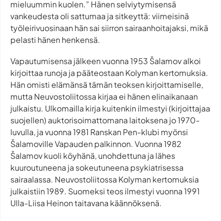
mieluummin kuolen.” Hänen selviytymisensä
vankeudesta oli sattumaa ja sitkeyttä: viimeisinä
työleirivuosinaan hän sai siirron sairaanhoitajaksi, mikä
pelasti hänen henkensä.
Vapautumisensa jälkeen vuonna 1953 Šalamov alkoi
kirjoittaa runoja ja pääteostaan Kolyman kertomuksia.
Hän omisti elämänsä tämän teoksen kirjoittamiselle,
mutta Neuvostoliitossa kirjaa ei hänen elinaikanaan
julkaistu. Ulkomailla kirja kuitenkin ilmestyi (kirjoittajaa
suojellen) auktorisoimattomana laitoksena jo 1970-
luvulla, ja vuonna 1981 Ranskan Pen-klubi myönsi
Šalamoville Vapauden palkinnon. Vuonna 1982
Šalamov kuoli köyhänä, unohdettuna ja lähes
kuuroutuneena ja sokeutuneena psykiatrisessa
sairaalassa. Neuvostoliitossa Kolyman kertomuksia
julkaistiin 1989. Suomeksi teos ilmestyi vuonna 1991
Ulla-Liisa Heinon taitavana käännöksenä.