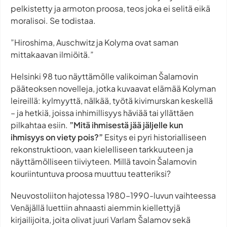
pelkistetty ja armoton proosa, teos joka ei selitä eikä
moralisoi. Se todistaa.
”Hiroshima, Auschwitz ja Kolyma ovat saman
mittakaavan ilmiöitä.”
Helsinki 98 tuo näyttämölle valikoiman Šalamovin
pääteoksen novelleja, jotka kuvaavat elämää Kolyman
leireillä: kylmyyttä, nälkää, työtä kivimurskan keskellä
– ja hetkiä, joissa inhimillisyys häviää tai yllättäen
pilkahtaa esiin.
”Mitä ihmisestä jää jäljelle kun
ihmisyys on viety pois?”
Esitys ei pyri historialliseen
rekonstruktioon, vaan kielelliseen tarkkuuteen ja
näyttämölliseen tiiviyteen. Millä tavoin Šalamovin
kouriintuntuva proosa muuttuu teatteriksi?
Neuvostoliiton hajotessa 1980–1990-luvun vaihteessa
Venäjällä luettiin ahnaasti aiemmin kiellettyjä
kirjailijoita, joita olivat juuri Varlam Šalamov sekä