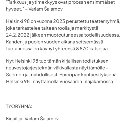
”Tarkkuus ja ytimekkyys ovat proosan ensimmäiset
hyveet.” – Varlam Šalamov
Helsinki 98 on vuonna 2023 perustettu teatteriryhmä,
joka tarkastelee taiteen roolia ja merkitystä
24.2.2022 jälkeen muotoutuneessa todellisuudessa.
Kahden ja puolen vuoden aikana seitsemässä
tuotannossa on käynyt yhteensä 8 870 katsojaa.
Nyt Helsinki 98 tuo tämän kirjallisen todistuksen
neuvostojärjestelmän väkivallasta näyttämölle –
Suomen ja mahdollisesti Euroopan kantaesityksenä
Helsinki 98 -näyttämöllä Vuosaaren Tilajakamossa.
TYÖRYHMÄ:
Kirjailija: Varlam Šalamov