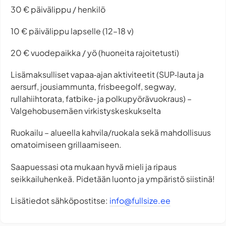
30 € päivä­lippu / henkilö
10 € päivä­lippu lapselle (12–18 v)
20 € vuodepaikka / yö (huoneita rajoitetusti)
Lisämaksulliset vapaa‑ajan aktiviteetit (SUP‑lauta ja
aersurf, jousiammunta, frisbeegolf, segway,
rullahiihtorata, fatbike‑ ja polkupyörävuokraus) –
Valgehobusemäen virkistyskeskukselta
Ruokailu – alueella kahvila/ruokala sekä mahdollisuus
omatoimiseen grillaamiseen.
Saapuessasi ota mukaan hyvä mieli ja ripaus
seikkailuhenkeä. Pidetään luonto ja ympäristö siistinä!
Lisätiedot sähköpostitse:
info@fullsize.ee