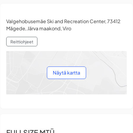
Valgehobusemäe Ski and Recreation Center, 73412
Mägede, Järva maakond, Viro
Reittiohjeet
Näytä kartta
FULLSIZE MTÜ