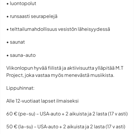
• luontopolut
• runsaasti seurapelejä
• telttailumahdollisuus vesistön läheisyydessä
• saunat
• sauna-auto
Viikonlopun hyvää fiilistä ja aktiivisuutta ylläpitää M.T
Project, joka vastaa myös menevästä musiikista.
Lippuhinnat:
Alle 12‑vuotiaat lapset ilmaiseksi
60 € (pe–su) – USA‑auto + 2 aikuista ja 2 lasta (17 v asti)
50 € (la–su) – USA‑auto + 2 aikuista ja 2 lasta (17 v asti)