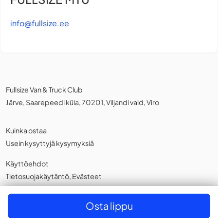
info@fullsize.ee
Fullsize Van & Truck Club
Järve, Saarepeedi küla, 70201, Viljandi vald, Viro
Kuinka ostaa
Usein kysyttyjä kysymyksiä
Käyttöehdot
Tietosuojakäytäntö
,
Evästeet
Suomi
Osta lippu