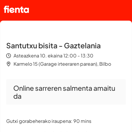
Santutxu bisita - Gaztelania
Asteazkena 10. ekaina 12:00 - 13:30
Karmelo 15 (Garage irteeraren parean), Bilbo
Online sarreren salmenta amaitu
da
Gutxi gorabeherako iraupena: 90 mins