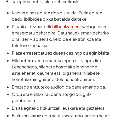
Bisita egin aurretik, jakin beharrekoak:
Kalean oinez egiten den bisita da. Euria egiten
badu, ibilbidea pixka bat alda daiteke.
Plazak aldez aurretik
bilbaoizan.eus
webgunean
erreserbatu behar dira. Datu hauek eman beharko
dira: izen – abizenak, helbide elektronikoa eta
telefono zenbakia.
Plaza erreserbatu ez duenak ezingo du egin bisita
.
Hilabetero izena emateko epea bi izango dira.
Lehenengoa, hilabete horretako lehenengo
astelehenetik aurrera eta, bigarrena, hilabete
horretako hirugarren astelehenetik aurrera.
Errazago entzuteko audiogida bana emango da.
Ordu eta erdiko iraupena izango du, gutxi
gorabehera.
Bisita egiteko hizkuntzak: euskara eta gaztelera.
Bisita
euskaraz
egin nahi izanez gero, aukera hauek