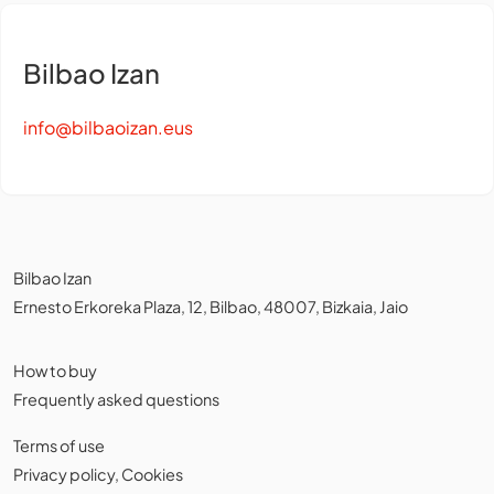
Bilbao Izan
info@bilbaoizan.eus
Bilbao Izan
Ernesto Erkoreka Plaza, 12, Bilbao, 48007, Bizkaia, Jaio
How to buy
Frequently asked questions
Terms of use
Privacy policy
,
Cookies