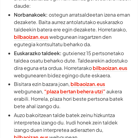
daude:
Norbanakoek:
ostegun arratsaldeetan izena eman
dezakete. Baita aurrez antolatutako euskarazko
taldeekin batera ere egin dezakete. Horretarako,
bilbaoizan.eus
webgunean iragartzen den
egutegia kontsultatu beharko da.
Euskarazko taldeek:
gutxienez 15 pertsonetako
taldea osatu beharko dute. Taldearekin adostuko
dira eguna eta ordua. Horretarako
bilbaoizan.eus
webgunearen bidez egingo dute eskaera.
Bisitara ezin bazara joan,
bilbaoizan.eus
webgunean,
“plaza bertan behera utzi”
aukera
erabili. Horrela, plaza hori beste pertsona batek
bete ahal izango du.
Auzo bakoitzean talde batek zeinu hizkuntza
interpretea izango du. Irudi honek zein taldek
izango duen interpretea adierazten du,
bilbaoizan.eus
webgunean.