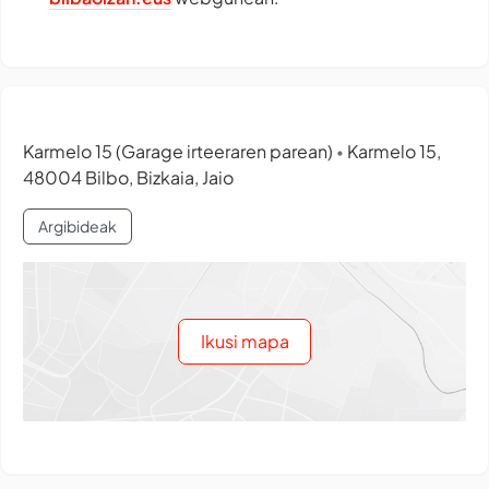
Karmelo 15 (Garage irteeraren parean)
Karmelo 15,
•
48004 Bilbo, Bizkaia, Jaio
Argibideak
Ikusi mapa