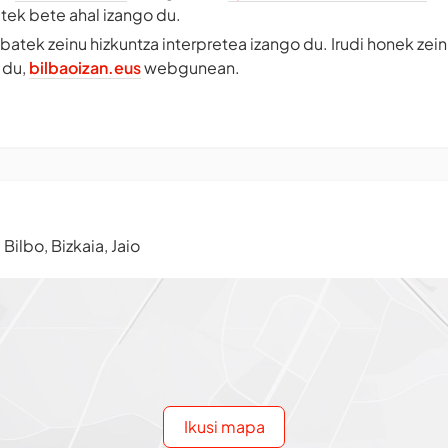
tek bete ahal izango du.
batek zeinu hizkuntza interpretea izango du. Irudi honek zei
 du,
bilbaoizan.eus
webgunean.
ilbo, Bizkaia, Jaio
Ikusi mapa