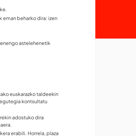
eke.
 eman beharko dira: izen
ehenengo astelehenetik
tako euskarazko taldeekin
egutegia kontsultatu
rekin adostuko dira
aera.
kera erabili. Horrela, plaza