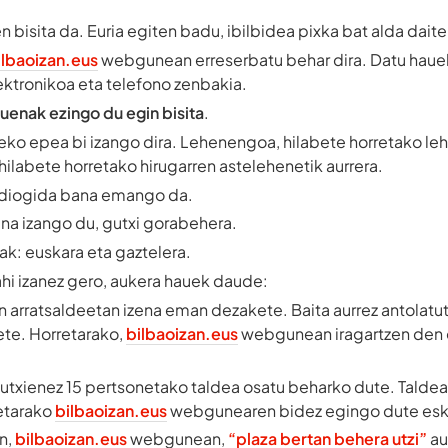
n bisita da. Euria egiten badu, ibilbidea pixka bat alda dait
ilbaoizan.eus
webgunean erreserbatu behar dira. Datu hauek
ektronikoa eta telefono zenbakia.
uenak ezingo du egin bisita
.
eko epea bi izango dira. Lehenengoa, hilabete horretako l
 hilabete horretako hirugarren astelehenetik aurrera.
udiogida bana emango da.
na izango du, gutxi gorabehera.
ak: euskara eta gaztelera.
hi izanez gero, aukera hauek daude:
 arratsaldeetan izena eman dezakete. Baita aurrez antolatu
ete. Horretarako,
bilbaoizan.eus
webgunean iragartzen den 
utxienez 15 pertsonetako taldea osatu beharko dute. Taldea
etarako
bilbaoizan.eus
webgunearen bidez egingo dute esk
an,
bilbaoizan.eus
webgunean,
“plaza bertan behera utzi”
au