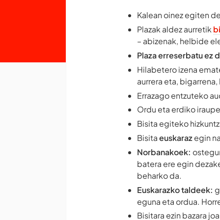
Kalean oinez egiten de
Plazak aldez aurretik
b
– abizenak, helbide el
Plaza erreserbatu ez d
Hilabetero izena emat
aurrera eta, bigarrena,
Errazago entzuteko a
Ordu eta erdiko iraupe
Bisita egiteko hizkuntz
Bisita
euskaraz
egin na
Norbanakoek:
ostegun
batera ere egin dezak
beharko da.
Euskarazko taldeek:
g
eguna eta ordua. Horr
Bisitara ezin bazara jo