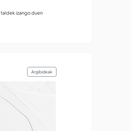
n taldek izango duen
Argibideak