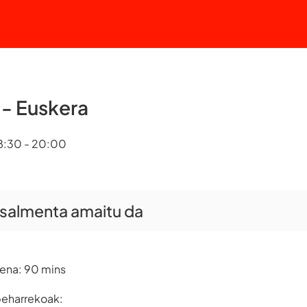
a - Euskera
18:30 - 20:00
 salmenta amaitu da
ena: 90 mins
 beharrekoak: