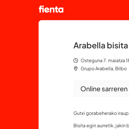
Arabella bisit
Osteguna 7. maiatza 
Grupo Arabella, Bilbo
Online sarreren
Gutxi gorabeherako iraup
Bisita egin aurretik, jakin