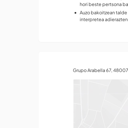
hori beste pertsona ba
Auzo bakoitzean talde 
interpretea adierazten
Grupo Arabella 67, 48007 B