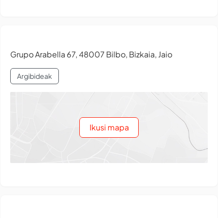
Grupo Arabella 67, 48007 Bilbo, Bizkaia, Jaio
Argibideak
Ikusi mapa