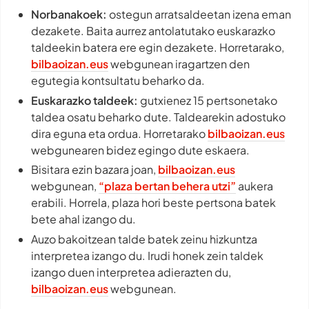
Norbanakoek:
ostegun arratsaldeetan izena eman
dezakete. Baita aurrez antolatutako euskarazko
taldeekin batera ere egin dezakete. Horretarako,
bilbaoizan.eus
webgunean iragartzen den
egutegia kontsultatu beharko da.
Euskarazko taldeek:
gutxienez 15 pertsonetako
taldea osatu beharko dute. Taldearekin adostuko
dira eguna eta ordua. Horretarako
bilbaoizan.eus
webgunearen bidez egingo dute eskaera.
Bisitara ezin bazara joan,
bilbaoizan.eus
webgunean,
“plaza bertan behera utzi”
aukera
erabili. Horrela, plaza hori beste pertsona batek
bete ahal izango du.
Auzo bakoitzean talde batek zeinu hizkuntza
interpretea izango du. Irudi honek zein taldek
izango duen interpretea adierazten du,
bilbaoizan.eus
webgunean.