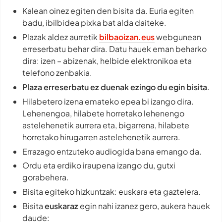
Kalean oinez egiten den bisita da. Euria egiten
badu, ibilbidea pixka bat alda daiteke.
Plazak aldez aurretik
bilbaoizan.eus
webgunean
erreserbatu behar dira. Datu hauek eman beharko
dira: izen – abizenak, helbide elektronikoa eta
telefono zenbakia.
Plaza erreserbatu ez duenak ezingo du egin bisita
.
Hilabetero izena emateko epea bi izango dira.
Lehenengoa, hilabete horretako lehenengo
astelehenetik aurrera eta, bigarrena, hilabete
horretako hirugarren astelehenetik aurrera.
Errazago entzuteko audiogida bana emango da.
Ordu eta erdiko iraupena izango du, gutxi
gorabehera.
Bisita egiteko hizkuntzak: euskara eta gaztelera.
Bisita
euskaraz
egin nahi izanez gero, aukera hauek
daude: