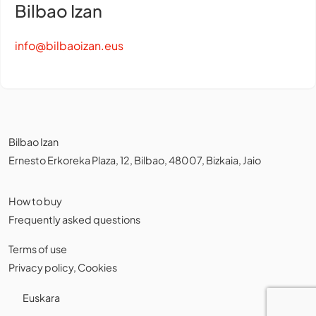
Bilbao Izan
info@bilbaoizan.eus
Bilbao Izan
Ernesto Erkoreka Plaza, 12, Bilbao, 48007, Bizkaia, Jaio
How to buy
Frequently asked questions
Terms of use
Privacy policy
,
Cookies
Euskara