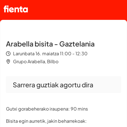
Arabella bisita - Gaztelania
Larunbata 16. maiatza 11:00 - 12:30
Grupo Arabella, Bilbo
Sarrera guztiak agortu dira
Gutxi gorabeherako iraupena: 90 mins
Bisita egin aurretik, jakin beharrekoak: