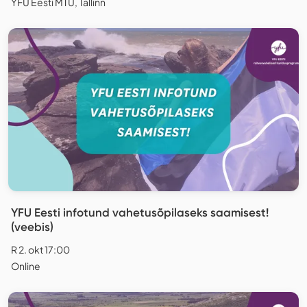
YFU Eesti MTÜ, Tallinn
YFU Eesti infotund vahetusõpilaseks saamisest!
(veebis)
R 2. okt 17:00
Online