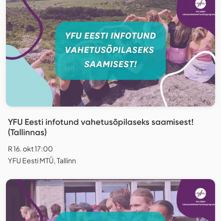
YFU Eesti infotund vahetusõpilaseks saamisest!
(Tallinnas)
R 16. okt 17:00
YFU Eesti MTÜ, Tallinn