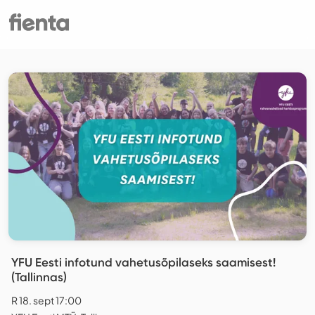
YFU Eesti infotund vahetusõpilaseks saamisest!
(Tallinnas)
R 18. sept 17:00