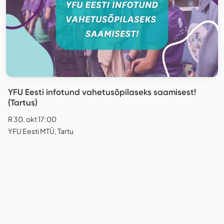
YFU Eesti infotund vahetusõpilaseks saamisest!
(Tartus)
R 30. okt 17:00
YFU Eesti MTÜ, Tartu