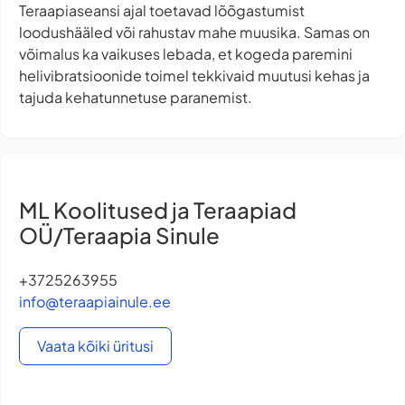
Teraapiaseansi ajal toetavad lõõgastumist
loodushääled või rahustav mahe muusika. Samas on
võimalus ka vaikuses lebada, et kogeda paremini
helivibratsioonide toimel tekkivaid muutusi kehas ja
tajuda kehatunnetuse paranemist.
ML Koolitused ja Teraapiad
OÜ/Teraapia Sinule
+3725263955
info@teraapiainule.ee
Vaata kõiki üritusi