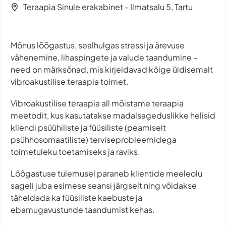
Teraapia Sinule erakabinet - Ilmatsalu 5, Tartu
Mõnus lõõgastus, sealhulgas stressi ja ärevuse
vähenemine, lihaspingete ja valude taandumine –
need on märksõnad, mis kirjeldavad kõige üldisemalt
vibroakustilise teraapia toimet.
Vibroakustilise teraapia all mõistame teraapia
meetodit, kus kasutatakse madalsageduslikke helisid
kliendi psüühiliste ja füüsiliste (peamiselt
psühhosomaatiliste) terviseprobleemidega
toimetuleku toetamiseks ja raviks.
Lõõgastuse tulemusel paraneb klientide meeleolu
sageli juba esimese seansi järgselt ning võidakse
täheldada ka füüsiliste kaebuste ja
ebamugavustunde taandumist kehas.