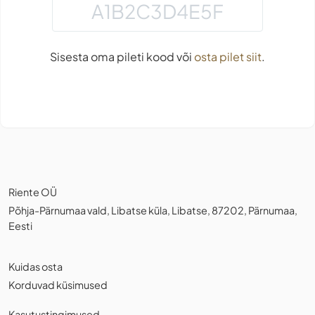
Sisesta oma pileti kood või
osta pilet siit
.
Riente OÜ
Põhja-Pärnumaa vald, Libatse küla, Libatse, 87202, Pärnumaa,
Eesti
Kuidas osta
Korduvad küsimused
Kasutustingimused