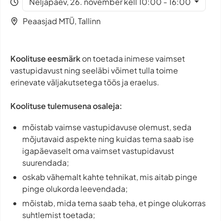
Neljapäev, 26. november kell 10:00 - 16:00
Peaasjad MTÜ, Tallinn
Koolituse eesmärk
on toetada inimese vaimset
vastupidavust ning seeläbi võimet tulla toime
erinevate väljakutsetega töös ja eraelus.
Koolituse tulemusena osaleja:
mõistab vaimse vastupidavuse olemust, seda
mõjutavaid aspekte ning kuidas tema saab ise
igapäevaselt oma vaimset vastupidavust
suurendada;
oskab vähemalt kahte tehnikat, mis aitab pinge
pinge olukorda leevendada;
mõistab, mida tema saab teha, et pinge olukorras
suhtlemist toetada;