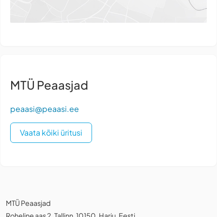
MTÜ Peaasjad
peaasi@peaasi.ee
Vaata kõiki üritusi
MTÜ Peaasjad
Roheline aas 2, Tallinn, 10150, Harju, Eesti