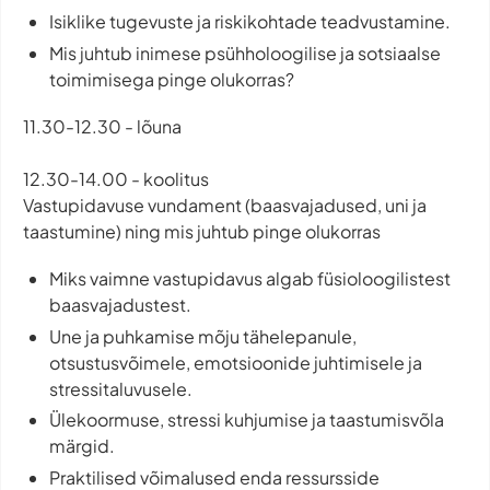
Isiklike tugevuste ja riskikohtade teadvustamine.
Mis juhtub inimese psühholoogilise ja sotsiaalse
toimimisega pinge olukorras?
11.30-12.30 - lõuna
12.30-14.00 - koolitus
Vastupidavuse vundament (baasvajadused, uni ja
taastumine) ning mis juhtub pinge olukorras
Miks vaimne vastupidavus algab füsioloogilistest
baasvajadustest.
Une ja puhkamise mõju tähelepanule,
otsustusvõimele, emotsioonide juhtimisele ja
stressitaluvusele.
Ülekoormuse, stressi kuhjumise ja taastumisvõla
märgid.
Praktilised võimalused enda ressursside