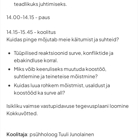
teadlikuks juhtimiseks.
14.00-14.15 - paus
14.15-15.45 - koolitus
Kuidas pinge mõjutab meie käitumist ja suhteid?
Tüüpilised reaktsioonid surve, konfliktide ja
ebakindluse korral.
Miks võib keeruliseks muutuda koostöö,
suhtlemine ja teineteise mõistmine?
Kuidas luua rohkem mõistmist, usaldust ja
koostööd ka surve all?
Isikliku vaimse vastupidavuse tegevusplaani loomine
Kokkuvõtted.
Koolitaja
: psühholoog Tuuli Junolainen