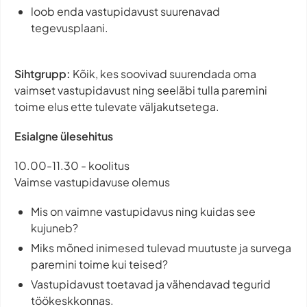
loob enda vastupidavust suurenavad
tegevusplaani.
Sihtgrupp:
Kõik, kes soovivad suurendada oma
vaimset vastupidavust ning seeläbi tulla paremini
toime elus ette tulevate väljakutsetega.
Esialgne ülesehitus
10.00-11.30 - koolitus
Vaimse vastupidavuse olemus
Mis on vaimne vastupidavus ning kuidas see
kujuneb?
Miks mõned inimesed tulevad muutuste ja survega
paremini toime kui teised?
Vastupidavust toetavad ja vähendavad tegurid
töökeskkonnas.