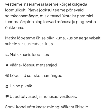
vestleme, naerame ja laseme kõigel kulgeda
loomulikult. Päeva jooksul teeme põnevaid
seltskonnamänge, mis aitavad üksteist paremini
tundma õppida ning loovad mõnusa ja pingevaba
õhkkonna.
Matka lõpetame ühise piknikuga, kus on aega vabalt
suhelda ja uusi tutvusi luua.
🥾 Matk kaunis looduses
🌲 Vääna-Jõesuu metsarajad
😄 Lõbusad seltskonnamängud
🧺 Ühine piknik
💬 Uued tutvused ja mõnusad vestlused
Soovi korral võta kaasa midagi väikest ühisele