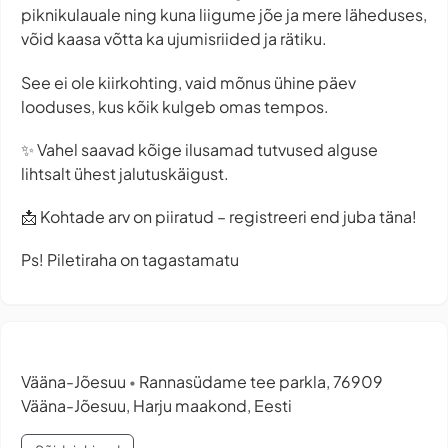
piknikulauale ning kuna liigume jõe ja mere läheduses,
võid kaasa võtta ka ujumisriided ja rätiku.
See ei ole kiirkohting, vaid mõnus ühine päev
looduses, kus kõik kulgeb omas tempos.
✨ Vahel saavad kõige ilusamad tutvused alguse
lihtsalt ühest jalutuskäigust.
📩 Kohtade arv on piiratud – registreeri end juba täna!
Ps! Piletiraha on tagastamatu
Vääna-Jõesuu
Rannasüdame tee parkla, 76909
•
Vääna-Jõesuu, Harju maakond, Eesti