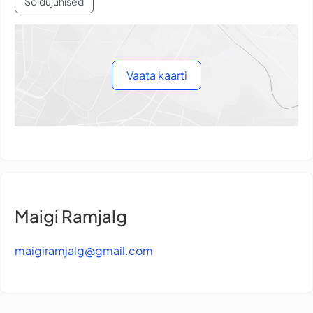
Sõidujuhised
Vaata kaarti
Maigi Ramjalg
maigiramjalg@gmail.com