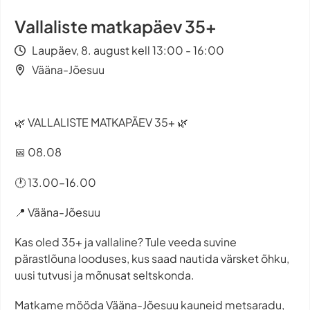
Vallaliste matkapäev 35+
Laupäev, 8. august kell 13:00 - 16:00
Vääna-Jõesuu
🌿 VALLALISTE MATKAPÄEV 35+ 🌿
📅 08.08
🕐 13.00–16.00
📍 Vääna-Jõesuu
Kas oled 35+ ja vallaline? Tule veeda suvine
pärastlõuna looduses, kus saad nautida värsket õhku,
uusi tutvusi ja mõnusat seltskonda.
Matkame mööda Vääna-Jõesuu kauneid metsaradu,