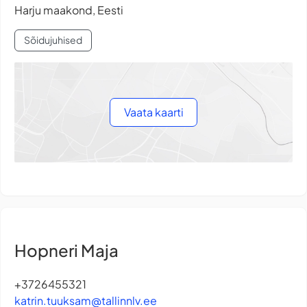
Harju maakond, Eesti
Sõidujuhised
Vaata kaarti
Hopneri Maja
+3726455321
katrin.tuuksam@tallinnlv.ee