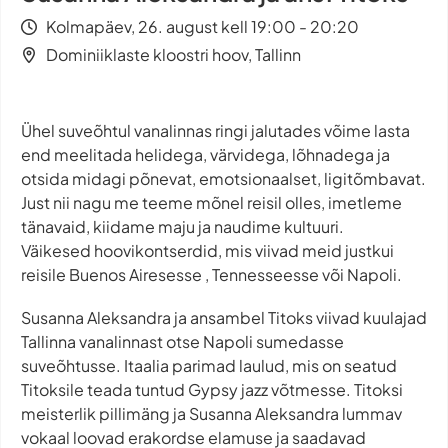
Kolmapäev, 26. august kell 19:00 - 20:20
Dominiiklaste kloostri hoov, Tallinn
Ühel suveõhtul vanalinnas ringi jalutades võime lasta
end meelitada helidega, värvidega, lõhnadega ja
otsida midagi põnevat, emotsionaalset, ligitõmbavat.
Just nii nagu me teeme mõnel reisil olles, imetleme
tänavaid, kiidame maju ja naudime kultuuri.
Väikesed hoovikontserdid, mis viivad meid justkui
reisile Buenos Airesesse , Tennesseesse või Napoli.
Susanna Aleksandra ja ansambel Titoks viivad kuulajad
Tallinna vanalinnast otse Napoli sumedasse
suveõhtusse. Itaalia parimad laulud, mis on seatud
Titoksile teada tuntud Gypsy jazz võtmesse. Titoksi
meisterlik pillimäng ja Susanna Aleksandra lummav
vokaal loovad erakordse elamuse ja saadavad