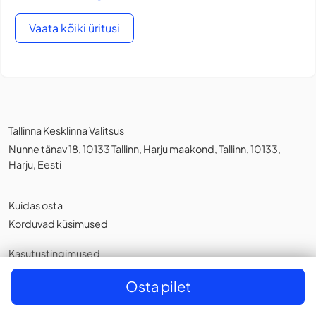
Vaata kõiki üritusi
Tallinna Kesklinna Valitsus
Nunne tänav 18, 10133 Tallinn, Harju maakond, Tallinn, 10133,
Harju, Eesti
Kuidas osta
Korduvad küsimused
Kasutustingimused
Privaatsuspoliitika
,
Küpsistest
Osta pilet