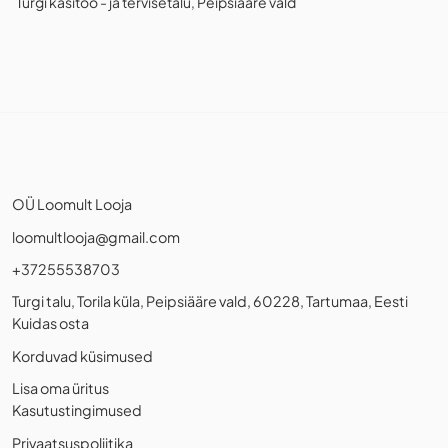
Turgi käsitöö - ja tervisetalu, Peipsiääre vald
OÜ Loomult Looja
loomultlooja@gmail.com
+37255538703
Turgi talu, Torila küla, Peipsiääre vald, 60228, Tartumaa, Eesti
Kuidas osta
Korduvad küsimused
Lisa oma üritus
Kasutustingimused
Privaatsuspoliitika