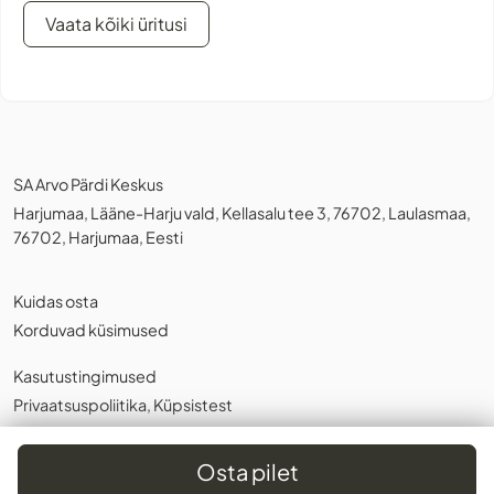
Vaata kõiki üritusi
SA Arvo Pärdi Keskus
Harjumaa, Lääne-Harju vald, Kellasalu tee 3, 76702, Laulasmaa,
76702, Harjumaa, Eesti
Kuidas osta
Korduvad küsimused
Kasutustingimused
Privaatsuspoliitika
,
Küpsistest
Eesti
Osta pilet