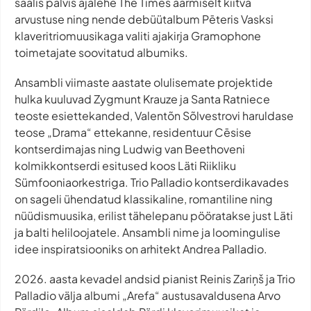
saalis pälvis ajalehe
The Times
äärmiselt kiitva
arvustuse ning nende debüütalbum Pēteris Vasksi
klaveritriomuusikaga valiti ajakirja
Gramophone
toimetajate soovitatud albumiks.
Ansambli viimaste aastate olulisemate projektide
hulka kuuluvad Zygmunt Krauze ja Santa Ratniece
teoste esiettekanded, Valentõn Sõlvestrovi haruldase
teose „Drama“ ettekanne, residentuur Cēsise
kontserdimajas ning Ludwig van Beethoveni
kolmikkontserdi esitused koos Läti Riikliku
Sümfooniaorkestriga. Trio Palladio kontserdikavades
on sageli ühendatud klassikaline, romantiline ning
nüüdismuusika, erilist tähelepanu pööratakse just Läti
ja balti heliloojatele. Ansambli nime ja loomingulise
idee inspiratsiooniks on arhitekt Andrea Palladio.
2026. aasta kevadel andsid pianist Reinis Zariņš ja Trio
Palladio välja albumi „Arefa“ austusavaldusena Arvo