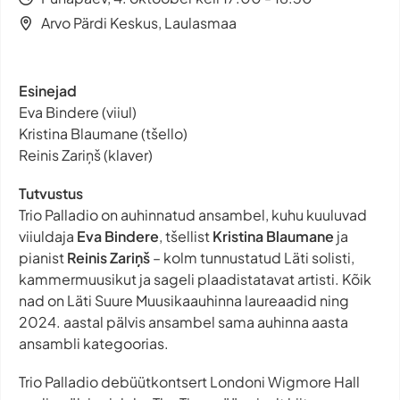
Arvo Pärdi Keskus, Laulasmaa
Esinejad
Eva Bindere (viiul)
Kristina Blaumane (tšello)
Reinis Zariņš (klaver)
Tutvustus
Trio Palladio on auhinnatud ansambel, kuhu kuuluvad
viiuldaja
Eva Bindere
, tšellist
Kristina Blaumane
ja
pianist
Reinis Zariņš
– kolm tunnustatud Läti solisti,
kammermuusikut ja sageli plaadistatavat artisti. Kõik
nad on Läti Suure Muusikaauhinna laureaadid ning
2024. aastal pälvis ansambel sama auhinna aasta
ansambli kategoorias.
Trio Palladio debüütkontsert Londoni Wigmore Hall