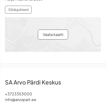
Sõidujuhised
Vaata kaarti
SA Arvo Pärdi Keskus
+3723353000
info@arvopart.ee