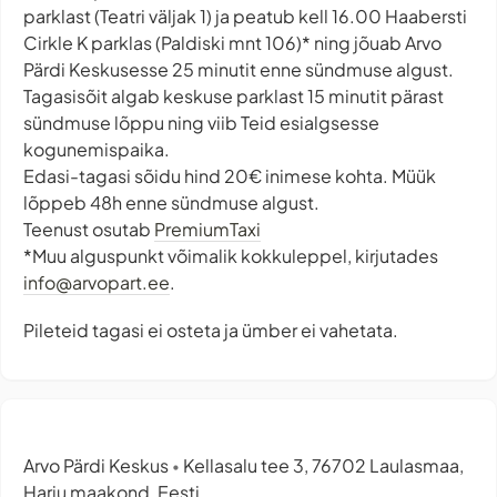
parklast (Teatri väljak 1) ja peatub kell 16.00 Haabersti
Cirkle K parklas (Paldiski mnt 106)* ning jõuab Arvo
Pärdi Keskusesse 25 minutit enne sündmuse algust.
Tagasisõit algab keskuse parklast 15 minutit pärast
sündmuse lõppu ning viib Teid esialgsesse
kogunemispaika.
Edasi-tagasi sõidu hind 20€ inimese kohta. Müük
lõppeb 48h enne sündmuse algust.
Teenust osutab
PremiumTaxi
*Muu alguspunkt võimalik kokkuleppel, kirjutades
info@arvopart.ee
.
Pileteid tagasi ei osteta ja ümber ei vahetata.
Arvo Pärdi Keskus
Kellasalu tee 3, 76702 Laulasmaa,
•
Harju maakond, Eesti