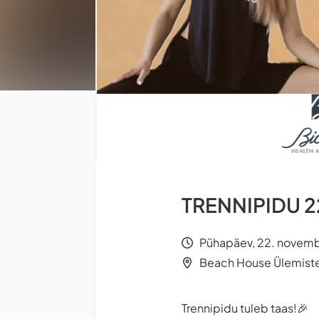
TRENNIPIDU 22
Pühapäev, 22. novembe
Beach House Ülemiste,
Trennipidu tuleb taas!🎉