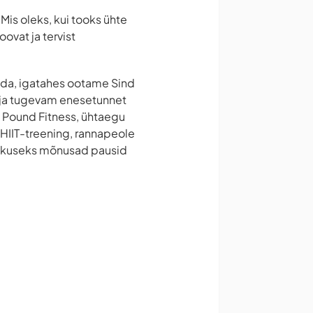
 Mis oleks, kui tooks ühte
ovat ja tervist
eida, igatahes ootame Sind
em ja tugevam enesetunnet
g Pound Fitness, ühtaegu
v HIIT-treening, rannapeole
uhkuseks mõnusad pausid