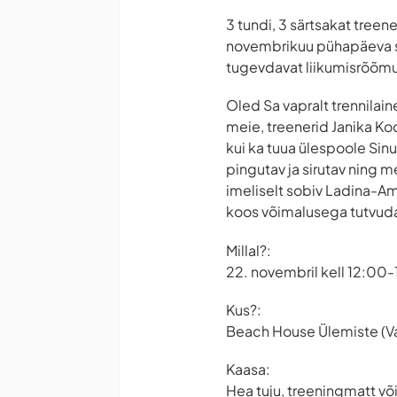
3 tundi, 3 särtsakat treen
novembrikuu pühapäeva sär
tugevdavat liikumisrõõmu
Oled Sa vapralt trennilai
meie, treenerid Janika Ko
kui ka tuua ülespoole Sin
pingutav ja sirutav ning m
imeliselt sobiv Ladina-A
koos võimalusega tutvud
Millal?:
22. novembril kell 12:00
Kus?:
Beach House Ülemiste (Val
Kaasa:
Hea tuju, treeningmatt või