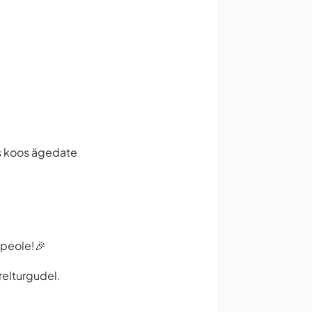
as koos ägedate
ipeole!🎉
ärelturgudel.