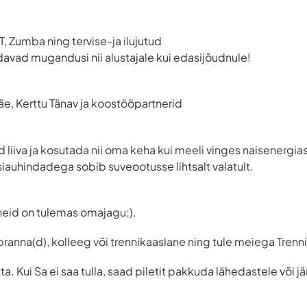
IT, Zumba ning tervise-ja ilujutud
davad mugandusi nii alustajale kui edasijõudnule!
e, Kerttu Tänav ja koostööpartnerid
d liiva ja kosutada nii oma keha kui meeli vinges naisenergi
siauhindadega sobib suveootusse lihtsalt valatult.
neid on tulemas omajagu;).
branna(d), kolleeg või trennikaaslane ning tule meiega Trenn
ta. Kui Sa ei saa tulla, saad piletit pakkuda lähedastele või j