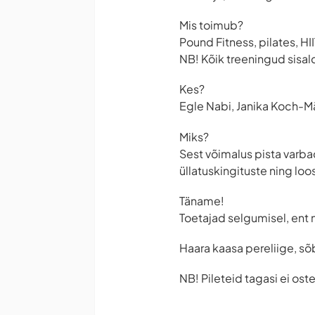
Mis toimub?
Pound Fitness, pilates, HI
NB! Kõik treeningud sisal
Kes?
Egle Nabi, Janika Koch-Mä
Miks?
Sest võimalus pista varba
üllatuskingituste ning loo
Täname!
Toetajad selgumisel, ent 
Haara kaasa pereliige, sõ
NB! Pileteid tagasi ei oste