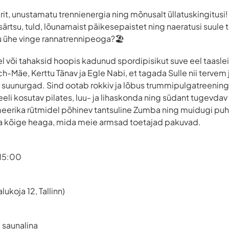
erit, unustamatu trennienergia ning mõnusalt üllatuskingitusi!
tsu, tuld, lõunamaist päikesepaistet ning naeratusi suule to
 ühe vinge rannatrennipeoga?🏖️
nel või tahaksid hoopis kadunud spordipisikut suve eel taasl
ch-Mäe, Kerttu Tänav ja Egle Nabi, et tagada Sulle nii terv
u suunurgad. Sind ootab rokkiv ja lõbus trummipulgatreenin
eeli kosutav pilates, luu- ja lihaskonda ning südant tugevda
meerika rütmidel põhinev tantsuline Zumba ning muidugi p
a kõige heaga, mida meie armsad toetajad pakuvad.
-15:00
ukoja 12, Tallinn)
 saunalina