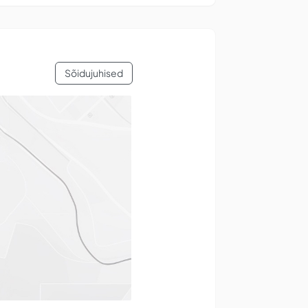
Sõidujuhised