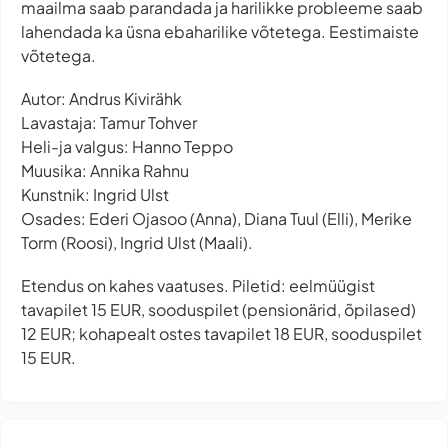
maailma saab parandada ja harilikke probleeme saab
lahendada ka üsna ebaharilike võtetega. Eestimaiste
võtetega.
Autor: Andrus Kivirähk
Lavastaja: Tamur Tohver
Heli-ja valgus: Hanno Teppo
Muusika: Annika Rahnu
Kunstnik: Ingrid Ulst
Osades: Ederi Ojasoo (Anna), Diana Tuul (Elli), Merike
Torm (Roosi), Ingrid Ulst (Maali).
Etendus on kahes vaatuses. Piletid: eelmüügist
tavapilet 15 EUR, sooduspilet (pensionärid, õpilased)
12 EUR; kohapealt ostes tavapilet 18 EUR, sooduspilet
15 EUR.