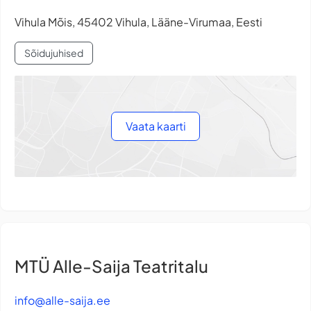
Vihula Mõis, 45402 Vihula, Lääne-Virumaa, Eesti
Sõidujuhised
Vaata kaarti
MTÜ Alle-Saija Teatritalu
info@alle-saija.ee