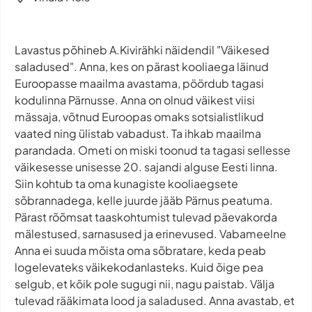
Lavastus põhineb A.Kivirähki näidendil "Väikesed
saladused". Anna, kes on pärast kooliaega läinud
Euroopasse maailma avastama, pöördub tagasi
kodulinna Pärnusse. Anna on olnud väikest viisi
mässaja, võtnud Euroopas omaks sotsialistlikud
vaated ning ülistab vabadust. Ta ihkab maailma
parandada. Ometi on miski toonud ta tagasi sellesse
väikesesse unisesse 20. sajandi alguse Eesti linna.
Siin kohtub ta oma kunagiste kooliaegsete
sõbrannadega, kelle juurde jääb Pärnus peatuma.
Pärast rõõmsat taaskohtumist tulevad päevakorda
mälestused, sarnasused ja erinevused. Vabameelne
Anna ei suuda mõista oma sõbratare, keda peab
logelevateks väikekodanlasteks. Kuid õige pea
selgub, et kõik pole sugugi nii, nagu paistab. Välja
tulevad rääkimata lood ja saladused. Anna avastab, et