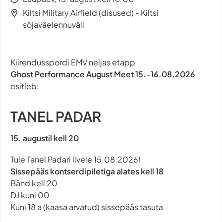
Kiltsi Military Airfield (disused) - Kiltsi
sõjaväelennuväli
Kiirendusspordi EMV neljas etapp
Ghost Performance August Meet 15.-16.08.2026
esitleb:
TANEL PADAR
15. augustil kell 20
Tule Tanel Padari livele 15.08.2026!
Sissepääs kontserdipiletiga alates kell 18
Bänd kell 20
DJ kuni 00
Kuni 18 a (kaasa arvatud) sissepääs tasuta