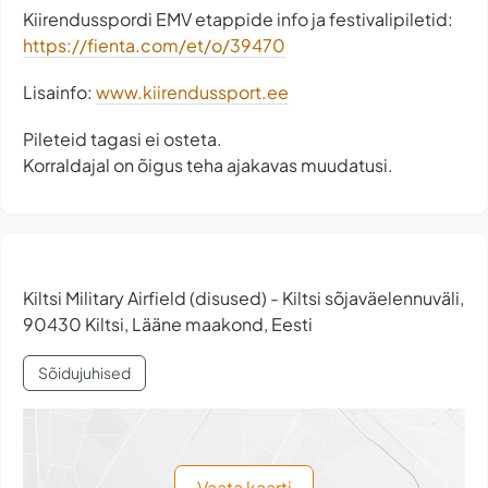
Kiirendusspordi EMV etappide info ja festivalipiletid:
https://fienta.com/et/o/39470
Lisainfo:
www.kiirendussport.ee
Pileteid tagasi ei osteta.
Korraldajal on õigus teha ajakavas muudatusi.
Kiltsi Military Airfield (disused) - Kiltsi sõjaväelennuväli,
90430 Kiltsi, Lääne maakond, Eesti
Sõidujuhised
Vaata kaarti