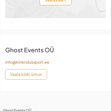
Ghost Events OÜ
info@kiirendussport.ee
Vaata kõiki üritusi
Ghost Events OÜ