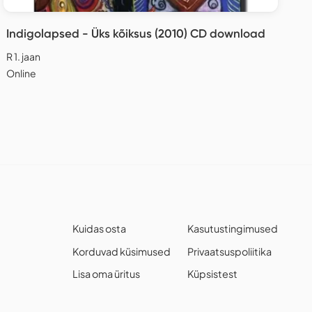
Indigolapsed - Üks kõiksus (2010) CD download
R 1. jaan
Online
Kuidas osta
Kasutustingimused
Korduvad küsimused
Privaatsuspoliitika
Lisa oma üritus
Küpsistest