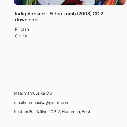
Indigolapsed - Ei tea kumb (2008) CD 2
download
R 1. jaan
Online
Maailmamuusika OÜ
maailmamuusika@gmail.com
Kastani 15a, Tallinn, 10912, Harjumaa, Eesti