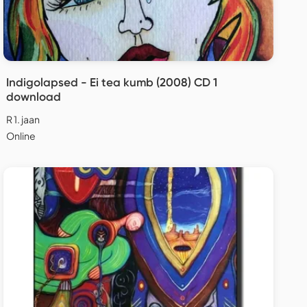
Indigolapsed - Ei tea kumb (2008) CD 1
download
R 1. jaan
Online