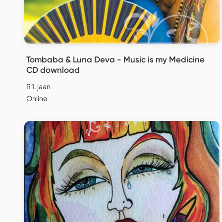
Tombaba & Luna Deva - Music is my Medicine
CD download
R 1. jaan
Online