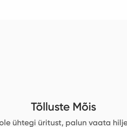
Tõlluste Mõis
ole ühtegi üritust, palun vaata hilj