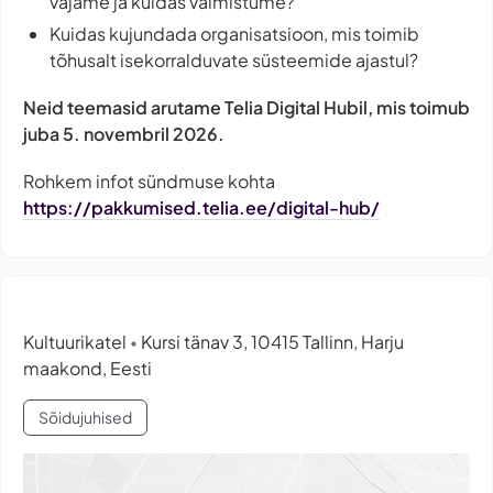
vajame ja kuidas valmistume?
Kuidas kujundada organisatsioon, mis toimib
tõhusalt isekorralduvate süsteemide ajastul?
Neid teemasid arutame Telia Digital Hubil, mis toimub
juba 5. novembril 2026.
Rohkem infot sündmuse kohta
https://pakkumised.telia.ee/digital-hub/
Kultuurikatel
Kursi tänav 3, 10415 Tallinn, Harju
•
maakond, Eesti
Sõidujuhised