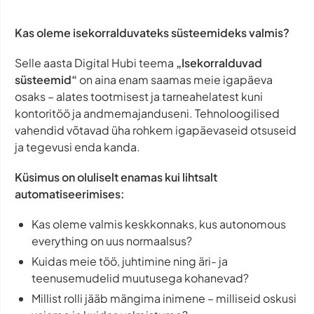
Kas oleme isekorralduvateks süsteemideks valmis?
Selle aasta Digital Hubi teema
„Isekorralduvad
süsteemid“
on aina enam saamas meie igapäeva
osaks – alates tootmisest ja tarneahelatest kuni
kontoritöö ja andmemajanduseni. Tehnoloogilised
vahendid võtavad üha rohkem igapäevaseid otsuseid
ja tegevusi enda kanda.
Küsimus on oluliselt enamas kui lihtsalt
automatiseerimises:
Kas oleme valmis keskkonnaks, kus autonomous
everything on uus normaalsus?
Kuidas meie töö, juhtimine ning äri- ja
teenusemudelid muutusega kohanevad?
Millist rolli jääb mängima inimene – milliseid oskusi