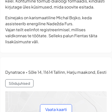
keel. Kohtumine toimub dialoogi formaadis, kindlasti
kirjutage üles küsimused, mida soovite esitada.
Esinejaks on karismaatiline Michal Bojko, keda
assisteerib energiline Nadežda Furs.
Vajan teilt eelinfot registreerimisel, millises
valdkonnas te töötate. Selleks palun Fientas täita
lisaküsimuste väli.
Dynatrace
Sõle 14, 11614 Tallinn, Harju maakond, Eesti
•
Sõidujuhised
Vaata kaarti