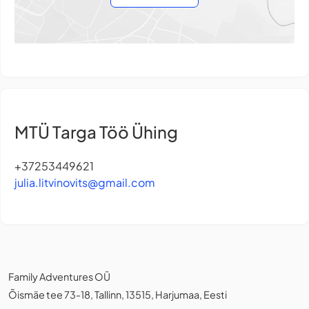
MTÜ Targa Töö Ühing
+37253449621
julia.litvinovits@gmail.com
Family Adventures OÜ
Õismäe tee 73-18, Tallinn, 13515, Harjumaa, Eesti