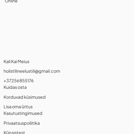
Online
Kali Kai Meius
holistilineelustiil@gmail.com
+37256855176
Kuidas osta
Korduvad küsimused
Lisa oma üritus
Kasutustingimused
Privaatsuspoliitika
Küpsistest