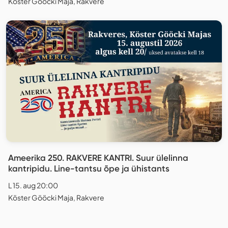
Köster Gööcki Maja, Rakvere
Ameerika 250. RAKVERE KANTRI. Suur ülelinna
kantripidu. Line-tantsu õpe ja ühistants
L 15. aug 20:00
Köster Gööcki Maja, Rakvere