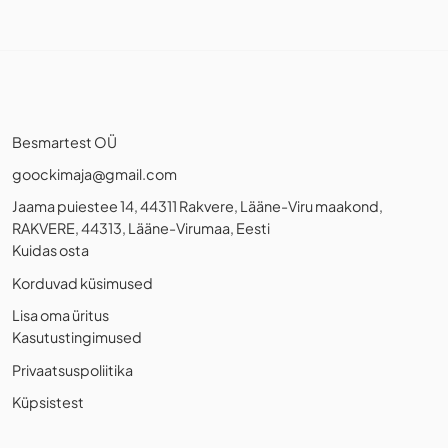
Besmartest OÜ
goockimaja@gmail.com
Jaama puiestee 14, 44311 Rakvere, Lääne-Viru maakond,
RAKVERE, 44313, Lääne-Virumaa, Eesti
Kuidas osta
Korduvad küsimused
Lisa oma üritus
Kasutustingimused
Privaatsuspoliitika
Küpsistest