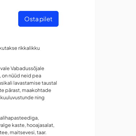
Osta pilet
kutakse rikkalikku
lavale Vabadussõjale
a, on nüüd neid pea
ikali lavastamise taustal
ste pärast, maakohtade
, kuuluvustunde ning
ralihapasteediga,
valge kaste, hooajasalat,
ee, maitsevesi, taar.