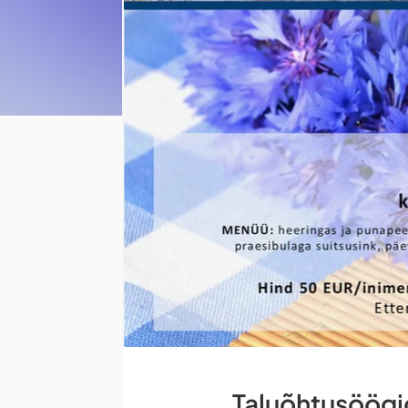
Taluõhtusöögi