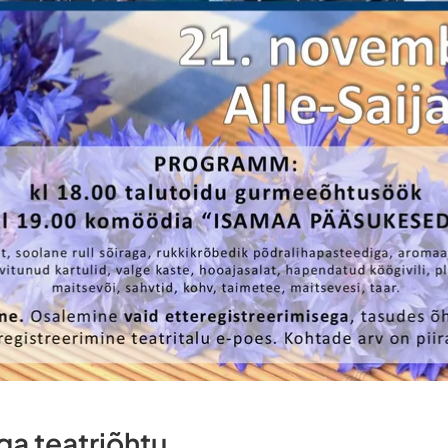
ga teatriõhtu