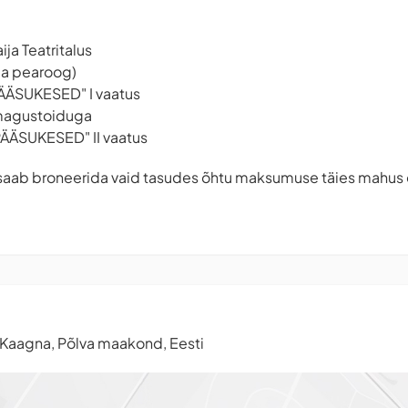
ja Teatritalus
ja pearoog)
ÄÄSUKESED" I vaatus
 magustoiduga
ÄÄSUKESED" II vaatus
a saab broneerida vaid tasudes õhtu maksumuse täies mahus 
11 Kaagna, Põlva maakond, Eesti