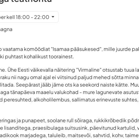
er kell 18:00 - 22:00
Kaagna
sub vaatama komöödiat "Isamaa pääsukesed", mille juurde pa
 puhtast kohalikust toorainest.
ne. Ühe Eesti väikevalla näitering "Virmaline" otsustab tuua 
aku nii nagu omal ajal ei viitsinud paljud mehed sõtta minn
ada. Seepärast jääb jäme ots ka seekord naiste kätte. Muus
hti aga tänapäeva maaelu valukohad - mure lagunevate asutu
d peresuhted, alkoholilembus, sallimatus erinevuste suhtes
ingas ja punapeet, soolane rull sõiraga, rukkikrõbedik põd
 lisanditega, praesibulaga suitsusink, päevitunud kartulid, 
adikook marjadega, taluleib, maitsevõi, sahvtid, kohv, taimet