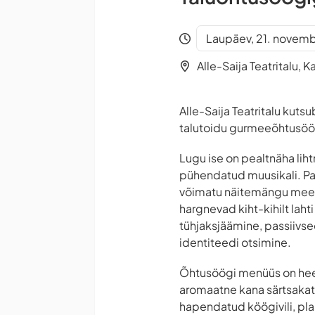
Laupäev, 21. novemb
Alle-Saija Teatritalu, 
Alle-Saija Teatritalu kut
talutoidu gurmeeõhtusööki
Lugu ise on pealtnäha liht
pühendatud muusikali. Par
võimatu näitemängu meelit
hargnevad kiht-kihilt la
tühjaksjäämine, passiivse
identiteedi otsimine.
Õhtusöögi menüüs on heer
aromaatne kana särtsakate
hapendatud köögivili, pla