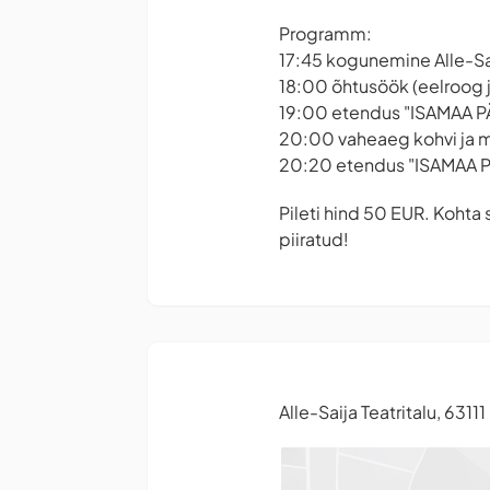
Programm:
17:45 kogunemine Alle-Sai
18:00 õhtusöök (eelroog 
19:00 etendus "ISAMAA P
20:00 vaheaeg kohvi ja
20:20 etendus "ISAMAA P
Pileti hind 50 EUR. Koht
piiratud!
Alle-Saija Teatritalu, 631