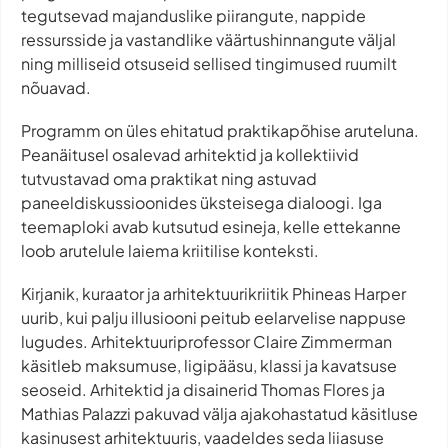
tegutsevad majanduslike piirangute, nappide
ressursside ja vastandlike väärtushinnangute väljal
ning milliseid otsuseid sellised tingimused ruumilt
nõuavad.
Programm on üles ehitatud praktikapõhise aruteluna.
Peanäitusel osalevad arhitektid ja kollektiivid
tutvustavad oma praktikat ning astuvad
paneeldiskussioonides üksteisega dialoogi. Iga
teemaploki avab kutsutud esineja, kelle ettekanne
loob arutelule laiema kriitilise konteksti.
Kirjanik, kuraator ja arhitektuurikriitik Phineas Harper
uurib, kui palju illusiooni peitub eelarvelise nappuse
lugudes. Arhitektuuriprofessor Claire Zimmerman
käsitleb maksumuse, ligipääsu, klassi ja kavatsuse
seoseid. Arhitektid ja disainerid Thomas Flores ja
Mathias Palazzi pakuvad välja ajakohastatud käsitluse
kasinusest arhitektuuris, vaadeldes seda liiasuse