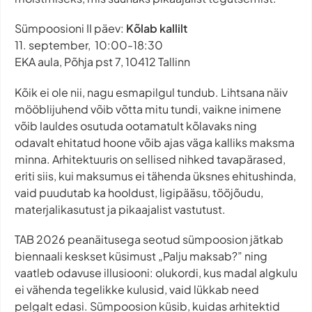
Sümpoosioni II päev:
Kõlab kallilt
11. september,
10:00-18:30
EKA aula, Põhja pst 7, 10412 Tallinn
Kõik ei ole nii, nagu esmapilgul tundub. Lihtsana näiv
mööblijuhend võib võtta mitu tundi, vaikne inimene
võib lauldes osutuda ootamatult kõlavaks ning
odavalt ehitatud hoone võib ajas väga kalliks maksma
minna. Arhitektuuris on sellised nihked tavapärased,
eriti siis, kui maksumus ei tähenda üksnes ehitushinda,
vaid puudutab ka hooldust, ligipääsu, tööjõudu,
materjalikasutust ja pikaajalist vastutust.
TAB 2026 peanäitusega seotud sümpoosion jätkab
biennaali keskset küsimust „Palju maksab?” ning
vaatleb odavuse illusiooni: olukordi, kus madal algkulu
ei vähenda tegelikke kulusid, vaid lükkab need
pelgalt edasi. Sümpoosion küsib, kuidas arhitektid