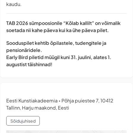
kaudu.
TAB 2026 sümpoosionile “Kõlab kallilt” on võimalik
soetada nii kahe päeva kui ka ühe päeva pilet.
Sooduspilet kehtib õpilastele, tudengitele ja
pensionäridele.
Early Bird piletid müügil kuni 31. juulini, alates 1.
augustist täishinnad!
Eesti Kunstiakadeemia
Põhja puiestee 7, 10412
•
Tallinn, Harju maakond, Eesti
Sõidujuhised