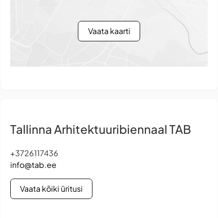
Vaata kaarti
Tallinna Arhitektuuribiennaal TAB
+3726117436
info@tab.ee
Vaata kõiki üritusi