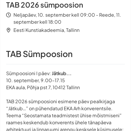
TAB 2026 sümpoosion
Neljapäev, 10. september kell 09:00 - Reede, 11.
september kell 18:00
Eesti Kunstiakadeemia, Tallinn
TAB Sümpoosion
Sümpoosioni I päev:
Jätkub...
10. september, 9.00–17.15
EKA aula, Põhja pst 7, 10412 Tallinn
TAB 2026 sümpoosioni esimene päev pealkirjaga
“Jätkub…” on pühendatud EKA Arh konverentsile.
Teema “Seostamata teadmistest ühise mõistmiseni”
raames keskendub konverents ühele tänapäeva
arhitektuuri ja linnaruumi arengu kesksele küsimusele: