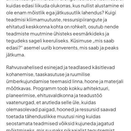
kuidas edasi liikuda olukorras, kus nullist alustamine ei
ole enam mõistlik ega jätkusuutlik lahendus? Kuigi
teadmisi kliimamuutuste, ressursipiirangute ja
ehitatud keskkonna kohta on rohkelt, osutub nende
teadmiste muutmine ühisteks eesmärkideks ja
tegudeks sageli keeruliseks. Küsimuse „mis saab
edasi?“ asemel uurib konverents, mis saab ja peaks
jätkuma.
Rahvusvahelised esinejad ja teadlased käsitlevad
kohanemise, taaskasutuse ja ruumilise
ümberkujundamise teemasid linna, hoone ja materjali
mõõtkavas. Programm toob kokku arhitektuuri,
planeerimise, ehitusvaldkonna ja teadustöö
vaatenurgad, et arutleda selle üle, kuidas
olemasolevad paigad, hooned ja ressursid saavad
toetada tähenduslikke muutusi ning kuidas
seostamata teadmised võiksid kujuneda jagatud
mõistmiseks, mis suunaks pikaajalist tegutsemist.