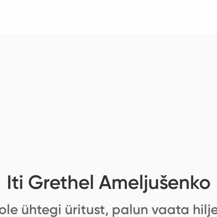
Iti Grethel Ameljušenko
ole ühtegi üritust, palun vaata hilj