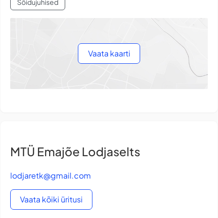
Sõidujuhised
Vaata kaarti
MTÜ Emajõe Lodjaselts
lodjaretk@gmail.com
Vaata kõiki üritusi