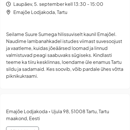
Laupäev, 5. september kell 13:30 - 15:00
Emajõe Lodjakoda, Tartu
Seilame Suure Sumega hilissuviselt kaunil Emajõel.
Naudime lambanahkadel istudes viimast suvesoojust
ja vaatleme, kuidas jõeäärsed loomad ja linnud
valmistuvad peagi saabuvaks sügiseks. Kindlasti
teeme ka tiiru kesklinnas, loendame üle enamus Tartu
sildu ja sadamaid. Kes soovib, võib pardale ühes võtta
piknikukraami.
Emajõe Lodjakoda
Ujula 98, 51008 Tartu, Tartu
•
maakond, Eesti