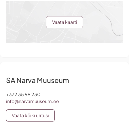
Vaata kaarti
SA Narva Muuseum
+372 35 99 230
info@narvamuuseum.ee
Vaata kõiki üritusi