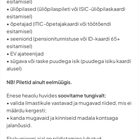
esitamisel)
• üliõpilased (üliõpilaspileti või ISIC-üliõpilaskaardi
esitamisel)
• õpetajad (ITIC-õpetajakaardi või töötõendi
esitamisel)
• seeniorid (pensionitunnistuse või ID-kaardi 65+
esitamisel)
• EV ajateenijad
• sügava või raske puudega isik (puudega isiku kaardi
alusel)
NB! Piletid ainult eelmüügis.
Enese heaolu huvides
soovitame tungivalt:
• valida ilmastikule vastavad ja mugavad riided, mis ei
määrdu kergesti;
• kanda mugavaid ja kinniseid madala kontsaga
jalanõusid.
Ekskursiooni ajal on pildistamine lubatud.