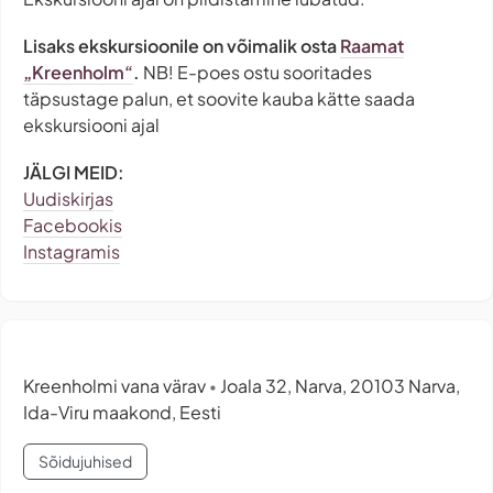
Lisaks ekskursioonile on võimalik osta
Raamat
„Kreenholm“
.
NB! E-poes ostu sooritades
täpsustage palun, et soovite kauba kätte saada
ekskursiooni ajal
JÄLGI MEID:
Uudiskirjas
Facebookis
Instagramis
Kreenholmi vana värav
Joala 32, Narva, 20103 Narva,
•
Ida-Viru maakond, Eesti
Sõidujuhised