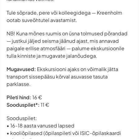
Tule sõprade, pere või kolleegidega — Kreenholm
ootab suveõhtutel avastamist.
NB! Kuna mõnes ruumis on üsna tolmused põrandad
— justkui jäljed seisma jäänud ajast, mis annavad
paigale erilise atmosfääri — palume ekskursioonile
tulla kinniste ja mugavate jalanõudega.
Mugavused:
Ekskursiooni ajaks on võimalik jätta
transport sissepääsu kõrval asuvasse tasuta
parklasse.
Pileti hind:
16 €
Sooduspilet*:
11 €
Sooduspilet:
• 16-18 aasta vanused lapsed
• kooliõpilased (õpilaspileti või ISIC-õpilaskaardi