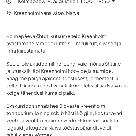
Kolmapäev, 19. august kell 18:00 - 19:30
Kreenholmi vana värav, Narva
Kolmapäeva õhtuti kutsume teid Kreenholmi
avastama teistmoodi rütmis — rahulikult, suviselt ja
ilma kiirustamata.
See ei ole akadeemiline loeng, vaid mõnus õhtune
jalutuskäik läbi Kreenholmi hoovide ja ruumide.
Räägime paiga ajaloost, tööstusest, inimestest ja
sellest, kuidas ühest vabrikukompleksist sai Narva üks
kõige tähenduslikumaid paiku.
Ekskursioon annab hea üldvaate Kreenholmi
territooriumile ning sobib hästi kõigile, kes tahavad
veeta suveõhtu inspireerivas keskkonnas, kuulata
lugusid ja kogeda Narva tööstuspärandit veidi
rahulikumas võtmes.