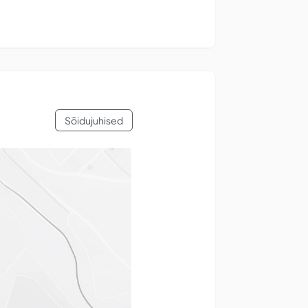
Sõidujuhised