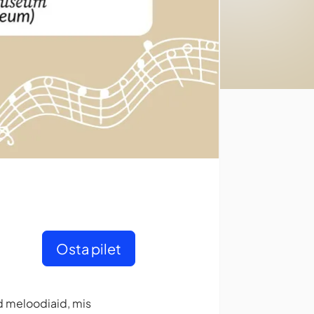
Osta pilet
id meloodiaid, mis