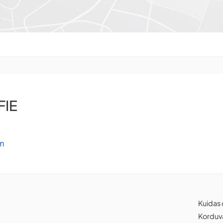
FIE
m
Kuidas 
Korduv