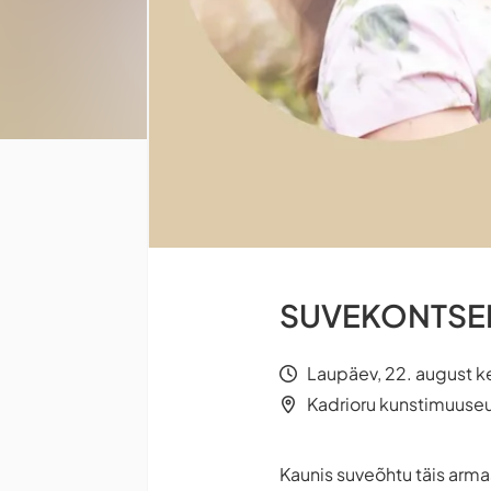
SUVEKONTSERT
Laupäev, 22. august k
Kadrioru kunstimuuseu
Kaunis suveõhtu täis armas