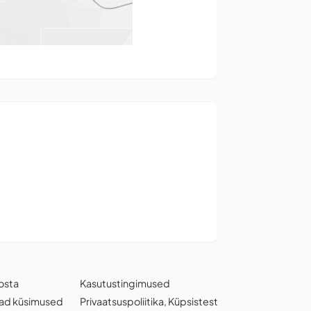
osta
Kasutustingimused
ad küsimused
Privaatsuspoliitika
,
Küpsistest