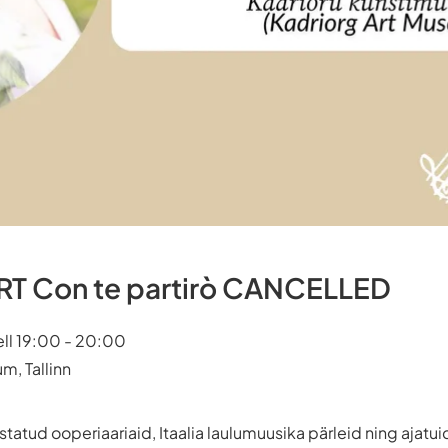
 Con te partirò CANCELLED
ell 19:00 - 20:00
m, Tallinn
tatud ooperiaariaid, Itaalia laulumuusika pärleid ning ajatu