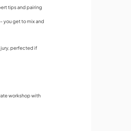
ert tips and pairing
 – you get to mix and
jury, perfected if
ivate workshop with