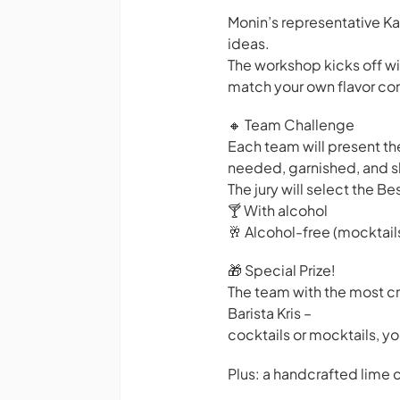
Monin’s representative Kai
ideas.
The workshop kicks off wi
match your own flavor co
🔸 Team Challenge
Each team will present the
needed, garnished, and 
The jury will select the 
🍸 With alcohol
🥂 Alcohol-free (mocktail
🎁 Special Prize!
The team with the most cr
Barista Kris –
cocktails or mocktails, yo
Plus: a handcrafted lime co