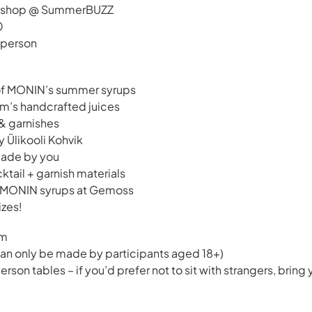
rkshop @ SummerBUZZ
0
/ person
 of MONIN’s summer syrups
rm’s handcrafted juices
& garnishes
y Ülikooli Kohvik
 made by you
tail + garnish materials
 MONIN syrups at Gemoss
izes!
am
can only be made by participants aged 18+)
son tables – if you’d prefer not to sit with strangers, bring