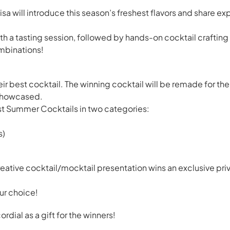
sa will introduce this season’s freshest flavors and share exp
th a tasting session, followed by hands-on cocktail crafting
mbinations!
ir best cocktail. The winning cocktail will be remade for the 
showcased.
Best Summer Cocktails in two categories:
s)
eative cocktail/mocktail presentation wins an exclusive pr
ur choice!
rdial as a gift for the winners!