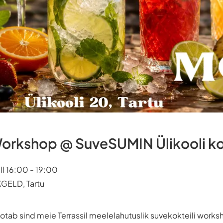
Workshop @ SuveSUMIN Ülikooli koh
ll 16:00 - 19:00
KGELD, Tartu
otab sind meie Terrassil meelelahutuslik suvekokteili works