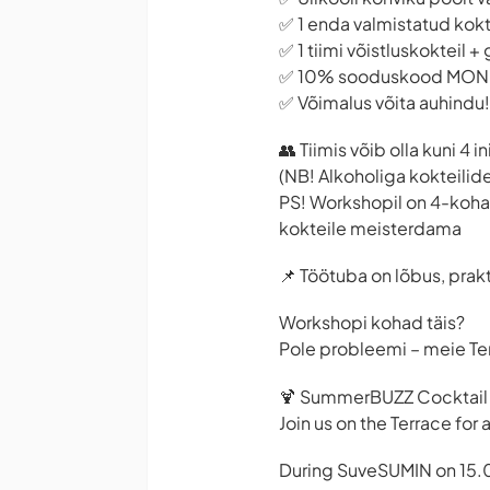
✅ 1 enda valmistatud kokt
✅ 1 tiimi võistluskokteil 
✅ 10% sooduskood MONIN
✅ Võimalus võita auhindu!
👥 Tiimis võib olla kuni 4 i
(NB! Alkoholiga kokteilid
PS! Workshopil on 4-kohal
kokteile meisterdama
📌 Töötuba on lõbus, prakt
Workshopi kohad täis?
Pole probleemi – meie Terr
🍹 SummerBUZZ Cocktail 
Join us on the Terrace for
During SuveSUMIN on 15.08