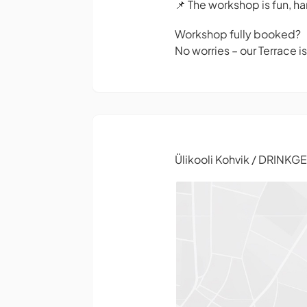
📌 The workshop is fun, h
Workshop fully booked?
No worries – our Terrace 
Ülikooli Kohvik / DRINKG