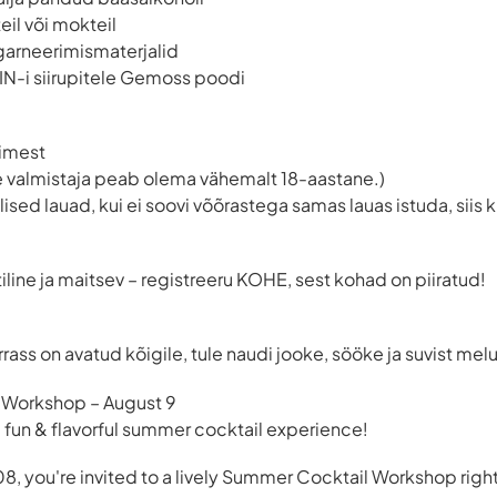
eil või mokteil
+ garneerimismaterjalid
-i siirupitele Gemoss poodi
nimest
e valmistaja peab olema vähemalt 18-aastane.)
ised lauad, kui ei soovi võõrastega samas lauas istuda, siis
iline ja maitsev – registreeru KOHE, sest kohad on piiratud!
ass on avatud kõigile, tule naudi jooke, sööke ja suvist melu
Workshop – August 9
 a fun & flavorful summer cocktail experience!
, you're invited to a lively Summer Cocktail Workshop right