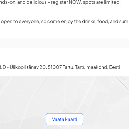
ands-on, and delicious – register NOW, spots are limited!
is open to everyone, so come enjoy the drinks, food, and sum
ELD
Ülikooli tänav 20, 51007 Tartu, Tartu maakond, Eesti
•
Vaata kaarti