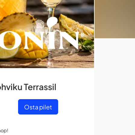
viku Terrassil
Osta pilet
hop!