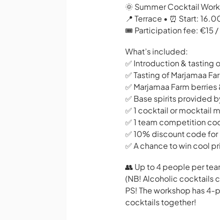
🌞 Summer Cocktail Wo
📍 Terrace • ⏰ Start: 16.0
🎟️ Participation fee: €15 
What’s included:
✅ Introduction & tasting
✅ Tasting of Marjamaa Fa
✅ Marjamaa Farm berries 
✅ Base spirits provided b
✅ 1 cocktail or mocktail
✅ 1 team competition cock
✅ 10% discount code for
✅ A chance to win cool pr
👥 Up to 4 people per te
(NB! Alcoholic cocktails 
PS! The workshop has 4-per
cocktails together!