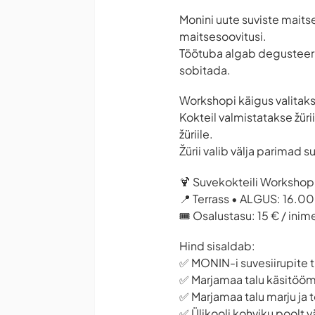
Monini uute suviste maitse
maitsesoovitusi.
Töötuba algab degusteeri
sobitada.
Workshopi käigus valitakse
Kokteil valmistatakse žüri
žüriile.
Žürii valib välja parimad 
🍹 Suvekokteili Worksho
📍 Terrass • ALGUS: 16.00
🎟️ Osalustasu: 15 € / ini
Hind sisaldab:
✅ MONIN-i suvesiirupite t
✅ Marjamaa talu käsitöö
✅ Marjamaa talu marju ja t
✅ Ülikooli kohviku poolt 