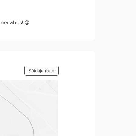
mer vibes! 😉
Sõidujuhised