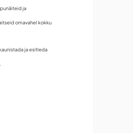
äpunäiteid ja
maitseid omavahel kokku
kaunistada ja esitleda
.