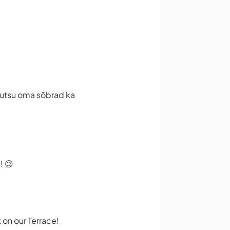
 kutsu oma sõbrad ka
! 😉
 on our Terrace!