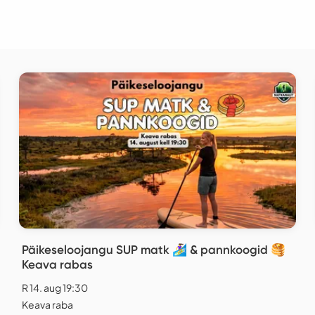
Päikeseloojangu SUP matk 🏄‍♀️ & pannkoogid 🥞
Keava rabas
R 14. aug 19:30
Keava raba