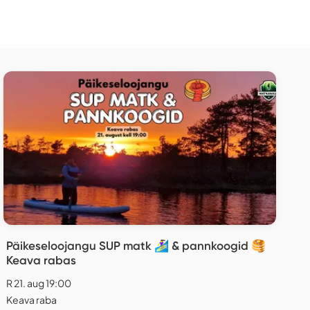
Päikeseloojangu SUP matk 🏄‍♀️ & pannkoogid 🥞
Keava rabas
R 21. aug 19:00
Keava raba