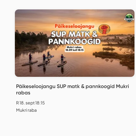
Päikeseloojangu SUP matk & pannkoogid Mukri
rabas
R 18. sept 18:15
Mukri raba