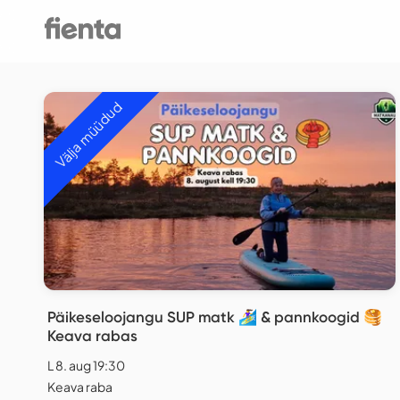
Välja müüdud
Päikeseloojangu SUP matk 🏄‍♀️ & pannkoogid 🥞
Keava rabas
L 8. aug 19:30
Keava raba