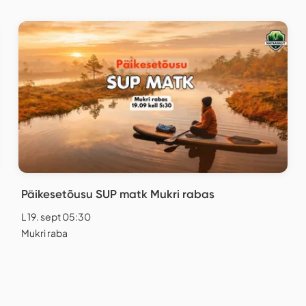
Päikesetõusu SUP matk Mukri rabas
L 19. sept 05:30
Mukri raba