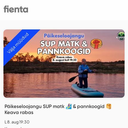
Välja müüdud
Päikeseloojangu SUP matk 🏄‍♀️ & pannkoogid 🥞
Keava rabas
L 8. aug 19:30