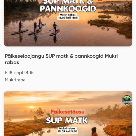
Päikeseloojangu SUP matk & pannkoogid Mukri
rabas
R 18. sept 18:15
Mukri raba