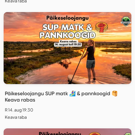
Keava raba
Päikeseloojangu SUP matk 🏄‍♀️ & pannkoogid 🥞
Keava rabas
R 14. aug 19:30
Keava raba