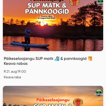
Päikeseloojangu SUP matk 🏄‍♀️ & pannkoogid 🥞
Keava rabas
R 21. aug 19:00
Keava raba