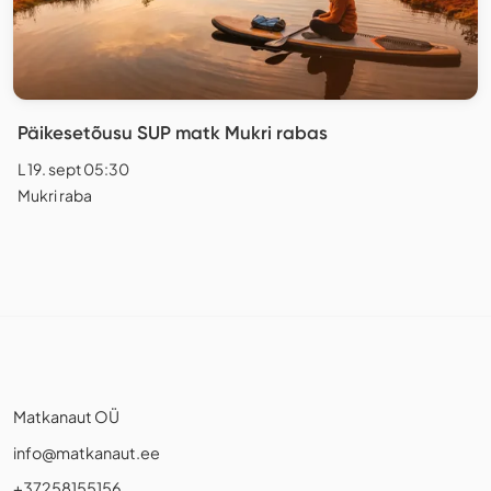
Päikesetõusu SUP matk Mukri rabas
L 19. sept 05:30
Mukri raba
Matkanaut OÜ
info@matkanaut.ee
+37258155156