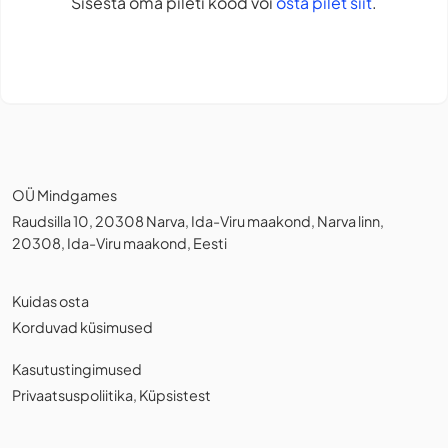
Sisesta oma pileti kood või
osta pilet siit
.
OÜ Mindgames
Raudsilla 10, 20308 Narva, Ida-Viru maakond, Narva linn,
20308, Ida-Viru maakond, Eesti
Kuidas osta
Korduvad küsimused
Kasutustingimused
Privaatsuspoliitika
,
Küpsistest