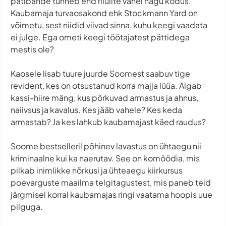
pätibande tunneb end riiulite vahel nagu kodus.
Kaubamaja turvaosakond ehk Stockmann Yard on
võimetu, sest niidid viivad sinna, kuhu keegi vaadata
ei julge. Ega ometi keegi töötajatest pättidega
mestis ole?
Kaosele lisab tuure juurde Soomest saabuv tige
revident, kes on otsustanud korra majja lüüa. Algab
kassi-hiire mäng, kus põrkuvad armastus ja ahnus,
naiivsus ja kavalus. Kes jääb vahele? Kes keda
armastab? Ja kes lahkub kaubamajast käed raudus?
Soome bestselleril põhinev lavastus on ühtaegu nii
kriminaalne kui ka naerutav. See on komöödia, mis
pilkab inimlikke nõrkusi ja ühteaegu kiirkursus
poevarguste maailma telgitagustest, mis paneb teid
järgmisel korral kaubamajas ringi vaatama hoopis uue
pilguga.