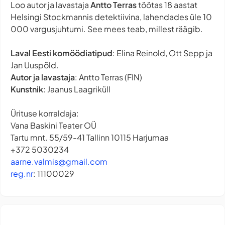
Loo autor ja lavastaja
Antto Terras
töötas 18 aastat
Helsingi Stockmannis detektiivina, lahendades üle 10
000 vargusjuhtumi. See mees teab, millest räägib.
Laval Eesti komöödiatipud
: Elina Reinold, Ott Sepp ja
Jan Uuspõld.
Autor ja lavastaja
: Antto Terras (FIN)
Kunstnik
: Jaanus Laagriküll
Ürituse korraldaja:
Vana Baskini Teater OÜ
Tartu mnt. 55/59-41 Tallinn 10115 Harjumaa
+372 5030234
aarne.valmis@gmail.com
reg.nr
: 11100029