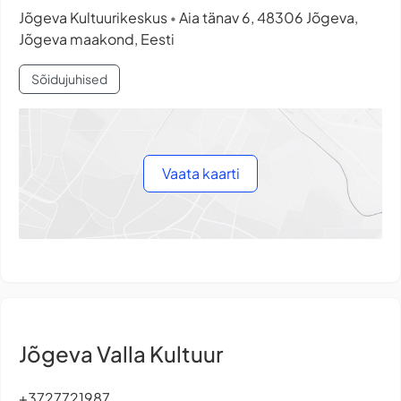
Jõgeva Kultuurikeskus
Aia tänav 6, 48306 Jõgeva,
•
Jõgeva maakond, Eesti
Sõidujuhised
Vaata kaarti
Jõgeva Valla Kultuur
+3727721987