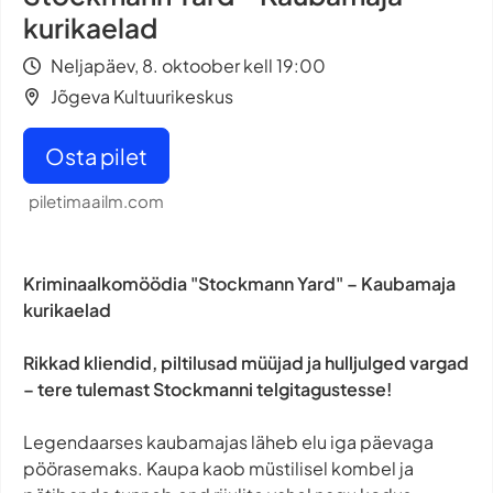
kurikaelad
Neljapäev, 8. oktoober kell 19:00
Jõgeva Kultuurikeskus
Osta pilet
piletimaailm.com
Kriminaalkomöödia "Stockmann Yard" – Kaubamaja
kurikaelad
Rikkad kliendid, piltilusad müüjad ja hulljulged vargad
– tere tulemast Stockmanni telgitagustesse!
Legendaarses kaubamajas läheb elu iga päevaga
pöörasemaks. Kaupa kaob müstilisel kombel ja