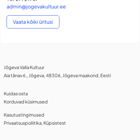
admin@jogevakultuur.ee
Vaata kõiki üritusi
Jõgeva Valla Kultuur
Aia tänav 6,, Jõgeva, 48306, Jõgeva maakond, Eesti
Kuidas osta
Korduvad küsimused
Kasutustingimused
Privaatsuspoliitika
,
Küpsistest