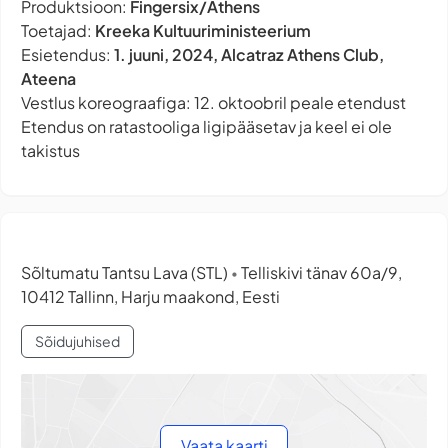
Produktsioon:
Fingersix/Athens
Toetajad:
Kreeka Kultuuriministeerium
Esietendus:
1. juuni, 2024, Alcatraz Athens Club,
Ateena
Vestlus koreograafiga: 12. oktoobril peale etendust
Etendus on ratastooliga ligipääsetav ja keel ei ole
takistus
Sõltumatu Tantsu Lava (STL)
Telliskivi tänav 60a/9,
•
10412 Tallinn, Harju maakond, Eesti
Sõidujuhised
Vaata kaarti