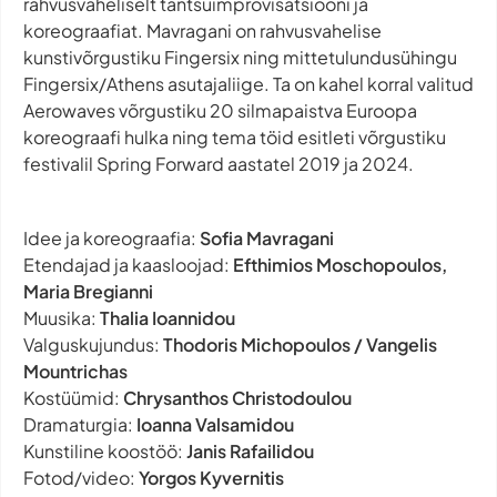
rahvusvaheliselt tantsuimprovisatsiooni ja
koreograafiat. Mavragani on rahvusvahelise
kunstivõrgustiku Fingersix ning mittetulundusühingu
Fingersix/Athens asutajaliige. Ta on kahel korral valitud
Aerowaves võrgustiku 20 silmapaistva Euroopa
koreograafi hulka ning tema töid esitleti võrgustiku
festivalil Spring Forward aastatel 2019 ja 2024.
Idee ja koreograafia:
Sofia Mavragani
Etendajad ja kaasloojad:
Efthimios Moschopoulos,
Maria Bregianni
Muusika:
Thalia Ioannidou
Valguskujundus:
Thodoris Michopoulos / Vangelis
Mountrichas
Kostüümid:
Chrysanthos Christodoulou
Dramaturgia:
Ioanna Valsamidou
Kunstiline koostöö:
Janis Rafailidou
Fotod/video:
Yorgos Kyvernitis