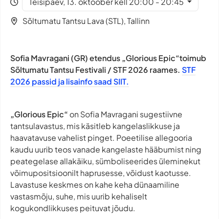
Teisipäev, 13. oktoober kell 20:00 - 20:45
Sõltumatu Tantsu Lava (STL), Tallinn
Sofia Mavragani (GR) etendus „Glorious Epic“toimub
Sõltumatu Tantsu Festivali / STF 2026 raames.
STF
2026 passid ja lisainfo saad SIIT.
„Glorious Epic“
on Sofia Mavragani sugestiivne
tantsulavastus, mis käsitleb kangelaslikkuse ja
haavatavuse vahelist pinget. Poeetilise allegooria
kaudu uurib teos vanade kangelaste hääbumist ning
peategelase allakäiku, sümboliseerides üleminekut
võimupositsioonilt haprusesse, võidust kaotusse.
Lavastuse keskmes on kahe keha dünaamiline
vastasmõju, suhe, mis uurib kehaliselt
kogukondlikkuses peituvat jõudu.