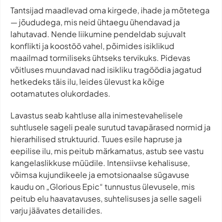
Tantsijad maadlevad oma kirgede, ihade ja mõtetega
— jõududega, mis neid ühtaegu ühendavad ja
lahutavad. Nende liikumine pendeldab sujuvalt
konflikti ja koostöö vahel, põimides isiklikud
maailmad tormiliseks ühtseks tervikuks. Pidevas
võitluses muundavad nad isikliku tragöödia jagatud
hetkedeks täis ilu, leides ülevust ka kõige
ootamatutes olukordades.
Lavastus seab kahtluse alla inimestevahelisele
suhtlusele sageli peale surutud tavapärased normid ja
hierarhilised struktuurid. Tuues esile hapruse ja
eepilise ilu, mis peitub märkamatus, astub see vastu
kangelaslikkuse müüdile. Intensiivse kehalisuse,
võimsa kujundikeele ja emotsionaalse sügavuse
kaudu on „Glorious Epic“ tunnustus ülevusele, mis
peitub elu haavatavuses, suhtelisuses ja selle sageli
varju jäävates detailides.