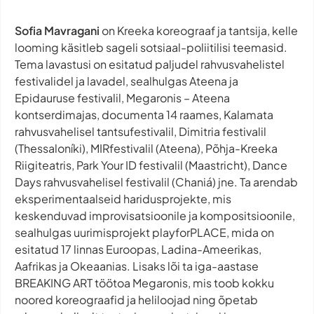
Sofia Mavragani
on Kreeka koreograaf ja tantsija, kelle
looming käsitleb sageli sotsiaal-poliitilisi teemasid.
Tema lavastusi on esitatud paljudel rahvusvahelistel
festivalidel ja lavadel, sealhulgas Ateena ja
Epidauruse festivalil, Megaronis – Ateena
kontserdimajas, documenta 14 raames, Kalamata
rahvusvahelisel tantsufestivalil, Dimitria festivalil
(Thessaloníki), MIRfestivalil (Ateena), Põhja-Kreeka
Riigiteatris, Park Your ID festivalil (Maastricht), Dance
Days rahvusvahelisel festivalil (Chaniá) jne. Ta arendab
eksperimentaalseid haridusprojekte, mis
keskenduvad improvisatsioonile ja kompositsioonile,
sealhulgas uurimisprojekt playforPLACE, mida on
esitatud 17 linnas Euroopas, Ladina-Ameerikas,
Aafrikas ja Okeaanias. Lisaks lõi ta iga-aastase
BREAKING ART töötoa Megaronis, mis toob kokku
noored koreograafid ja heliloojad ning õpetab