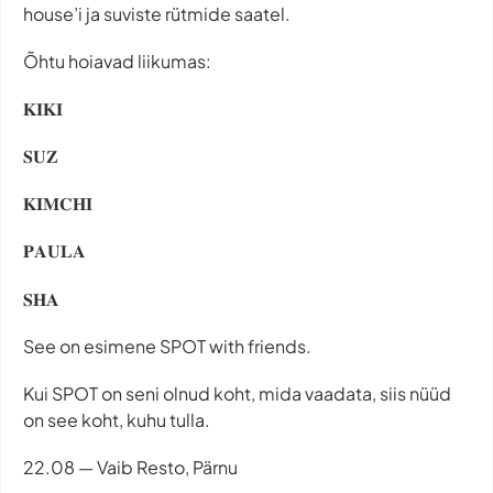
house’i ja suviste rütmide saatel.
Õhtu hoiavad liikumas:
𝐊𝐈𝐊𝐈
𝐒𝐔𝐙
𝐊𝐈𝐌𝐂𝐇𝐈
𝐏𝐀𝐔𝐋𝐀
𝐒𝐇𝐀
See on esimene SPOT with friends.
Kui SPOT on seni olnud koht, mida vaadata, siis nüüd
on see koht, kuhu tulla.
22.08 — Vaib Resto, Pärnu