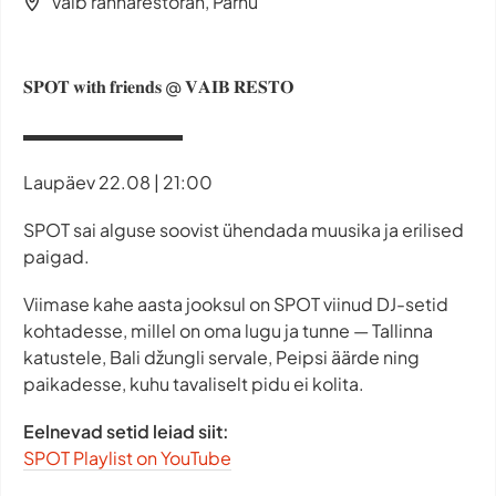
Vaib rannarestoran, Pärnu
𝐒𝐏𝐎𝐓 𝐰𝐢𝐭𝐡 𝐟𝐫𝐢𝐞𝐧𝐝𝐬 @ 𝐕𝐀𝐈𝐁 𝐑𝐄𝐒𝐓𝐎
▬▬▬▬▬▬▬▬▬
Laupäev 22.08 | 21:00
SPOT sai alguse soovist ühendada muusika ja erilised
paigad.
Viimase kahe aasta jooksul on SPOT viinud DJ-setid
kohtadesse, millel on oma lugu ja tunne — Tallinna
katustele, Bali džungli servale, Peipsi äärde ning
paikadesse, kuhu tavaliselt pidu ei kolita.
Eelnevad setid leiad siit:
SPOT Playlist on YouTube