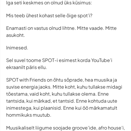
Iga seti keskmes on olnud üks küsimus:
Mis teeb ühest kohast selle õige spot’i?
Enamasti on vastus olnud lihtne. Mitte vaade. Mitte
asukoht.
Inimesed.
Sel suvel toome SPOT-i esimest korda YouTube’i
ekraanilt päris ellu.
SPOT with Friends on õhtu sõprade, hea muusika ja
suvise energia jaoks. Mitte koht, kuhu tullakse midagi
tõestama, vaid koht, kuhu tullakse olema. Enne
tantsida, kui märkad, et tantsid. Enne kohtuda uute
inimestega, kui plaanisid. Enne kui öö märkamatult
hommikuks muutub.
Muusikaliselt liigume soojade groove’ide, afro house’i,