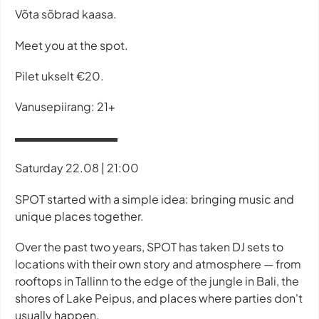
Võta sõbrad kaasa.
Meet you at the spot.
Pilet ukselt €20.
Vanusepiirang: 21+
▬▬▬▬▬▬▬▬▬
Saturday 22.08 | 21:00
SPOT started with a simple idea: bringing music and
unique places together.
Over the past two years, SPOT has taken DJ sets to
locations with their own story and atmosphere — from
rooftops in Tallinn to the edge of the jungle in Bali, the
shores of Lake Peipus, and places where parties don't
usually happen.