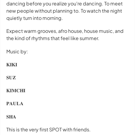
dancing before you realize you're dancing. To meet
new people without planning to. To watch the night
quietly turn into morning.
Expect warm grooves, afro house, house music, and
the kind of rhythms that feel like summer.
Music by:
𝐊𝐈𝐊𝐈
𝐒𝐔𝐙
𝐊𝐈𝐌𝐂𝐇𝐈
𝐏𝐀𝐔𝐋𝐀
𝐒𝐇𝐀
This is the very first SPOT with friends.