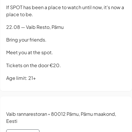
If SPOT has been a place to watch until now, it's now a
place to be.
22.08 — Vaib Resto, Pärnu
Bring your friends.
Meet you at the spot.
Tickets on the door €20.
Age limit: 21+
Vaib rannarestoran
80012 Pärnu, Pärnu maakond,
•
Eesti