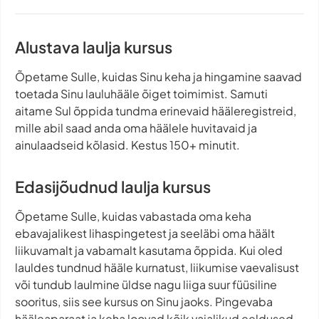
Alustava laulja kursus
Õpetame Sulle, kuidas Sinu keha ja hingamine saavad
toetada Sinu lauluhääle õiget toimimist. Samuti
aitame Sul õppida tundma erinevaid hääleregistreid,
mille abil saad anda oma häälele huvitavaid ja
ainulaadseid kõlasid. Kestus 150+ minutit.
Edasijõudnud laulja kursus
Õpetame Sulle, kuidas vabastada oma keha
ebavajalikest lihaspingetest ja seeläbi oma häält
liikuvamalt ja vabamalt kasutama õppida. Kui oled
lauldes tundnud hääle kurnatust, liikumise vaevalisust
või tundub laulmine üldse nagu liiga suur füüsiline
sooritus, siis see kursus on Sinu jaoks. Pingevaba
hääleaparaat ja keha loovad kõik vajalikud eeldused,