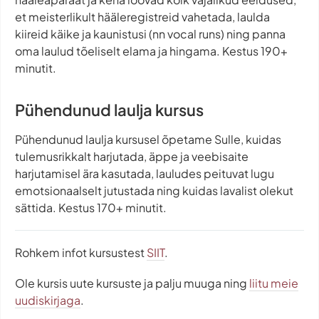
et meisterlikult hääleregistreid vahetada, laulda
kiireid käike ja kaunistusi (nn vocal runs) ning panna
oma laulud tõeliselt elama ja hingama. Kestus 190+
minutit.
Pühendunud laulja kursus
Pühendunud laulja kursusel õpetame Sulle, kuidas
tulemusrikkalt harjutada, äppe ja veebisaite
harjutamisel ära kasutada, lauludes peituvat lugu
emotsionaalselt jutustada ning kuidas lavalist olekut
sättida. Kestus 170+ minutit.​
Rohkem infot kursustest
SIIT
.
Ole kursis uute kursuste ja palju muuga ning
liitu meie
uudiskirjaga
.