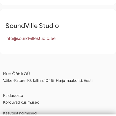
SoundVille Studio
info@soundvillestudio.ee
Must Ööbik OÜ
Väike-Patarei 10, Tallinn, 10415, Harju maakond, Eesti
Kuidas osta
Korduvad küsimused
Kasutustingimused