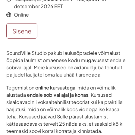
detsember 2026 EET
Online
Sisene
SoundVille Studio pakub laulusõpradele võimalust
õppida laulmist omaenese kodu mugavusest endale
sobival ajal. Meie kursused on aidanud juba tohutult
paljudel lauljatel oma lauluhäält arendada.
Tegemist on
online kursustega
, mida on võimalik
alustada
endale sobival ajal ja kohas
. Kursused
sisaldavad nii vokaaltehnilist teooriat kui ka praktilisi
harjutusi, mida on võimalik koos videoga ise kaasa
teha. Kursused jäävad Sulle pärast alustamist
kättesaadavaks tervelt 25 nädalaks, et saaksid kõiki
teemasid soovi korral korrata ja kinnistada.