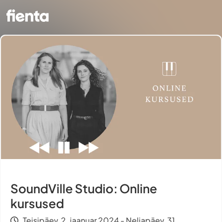
SoundVille Studio: Online
kursused
Teisipäev, 2. jaanuar 2024 - Neljapäev, 31.