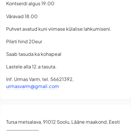
Kontserdi algus 19.00
Väravad 18.00
Puhvet avatud kuni viimase külalise lahkumiseni.
Pileti hind 20eur
Saab tasuda ka kohapeal
Lastele alla 12.a tasuta.
Inf. Urmas Varm, tel. 56621392,
urmasvarm@gmail.com
Tursa metsalava, 91012 Soolu, Lääne maakond, Eesti