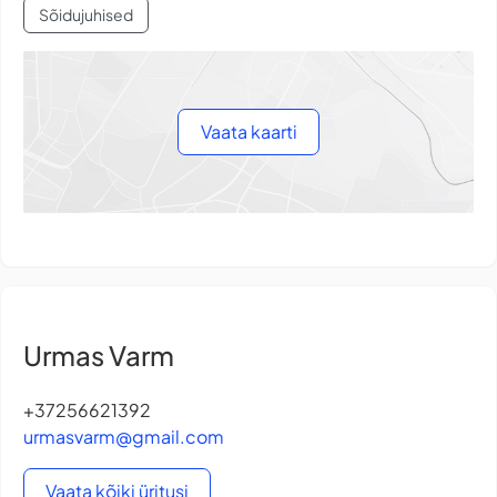
Sõidujuhised
Vaata kaarti
Urmas Varm
+37256621392
urmasvarm@gmail.com
Vaata kõiki üritusi