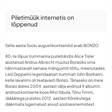
Piletimüük internetis on
lõppenud
Selle aasta Soolu augustikontserdid avab BONZO.
80-te lõpus trummarina punkbändis Alice Tisler
alustanud Andrus Albrecht muutus Bonzoks oma
hämmastavalt sarnase mängustiili tõttu, meenutades
Led Zeppelini legendaarset trummait John Bonhami,
kelle lavanimi oli teatavasti Bonzo. Tänaseks on meie
Bonzo alates 2004. aastast välja andnud 9 albumit,
andnud kontserte koos Riho Sibula, Tõnu Timmi,
Jäääärega ja alates 2012. aastast Kõrsikutega,
rääkimata lugematust arvust sooloesinemistest.