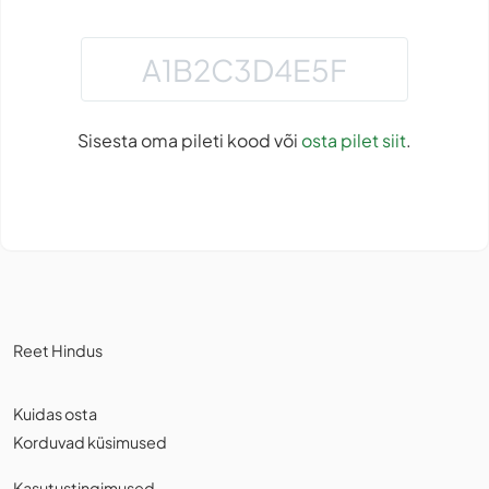
Sisesta oma pileti kood või
osta pilet siit
.
Reet Hindus
Kuidas osta
Korduvad küsimused
Kasutustingimused