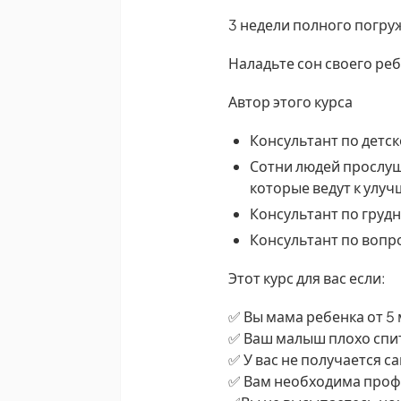
3 недели полного погру
Наладьте сон своего ре
Автор этого курса
Консультант по детс
Сотни людей прослуш
которые ведут к улу
Консультант по груд
Консультант по вопр
Этот курс для вас если:
✅ Вы мама ребенка от 5 
✅ Ваш малыш плохо спи
✅ У вас не получается 
✅ Вам необходима проф