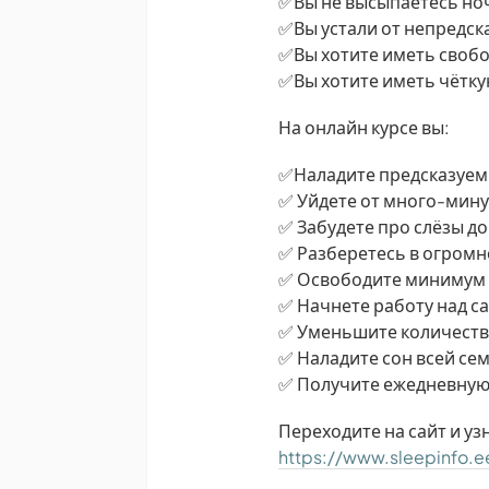
✅Вы не высыпаетесь ноч
✅Вы устали от непредск
✅Вы хотите иметь свобо
✅Вы хотите иметь чётк
На онлайн курсе вы:
✅Наладите предсказуем
✅ Уйдете от много-мину
✅ Забудете про слёзы до
✅ Разберетесь в огромн
✅ Освободите минимум 1
✅ Начнете работу над 
✅ Уменьшите количест
✅ Наладите сон всей се
✅ Получите ежедневную 
Переходите на сайт и уз
https://www.sleepinfo.e