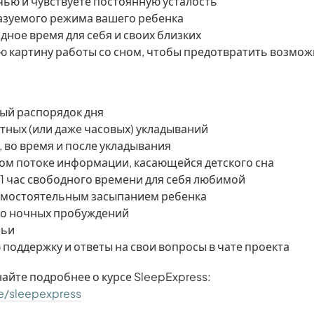
ью и чувствуете постоянную усталость
азуемого режима вашего ребенка
дное время для себя и своих близких
ую картину работы со сном, чтобы предотвратить возмо
ый распорядок дня
тных (или даже часовых) укладываний
, во время и после укладывания
ом потоке информации, касающейся детского сна
 час свободного времени для себя любимой
самостоятельным засыпанием ребенка
во ночных пробуждений
мьи
поддержку и ответы на свои вопросы в чате проекта
найте подробнее о курсе SleepExpress:
e/sleepexpress