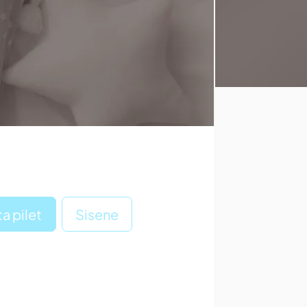
a pilet
Sisene