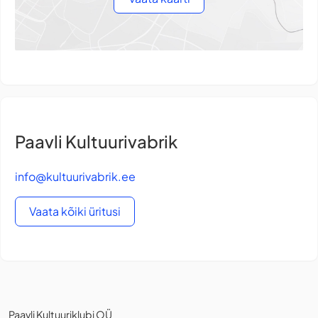
Paavli Kultuurivabrik
info@kultuurivabrik.ee
Vaata kõiki üritusi
Paavli Kultuuriklubi OÜ