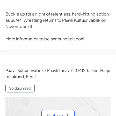
Buckle up for a night of relentless, hard-hitting action
as SLAM! Wrestling returns to Paavli Kultuurivabrik on
November 7th!
More information to be announced soon!
Paavli Kultuurivabrik
Paavli tänav 7, 10412 Tallinn, Harju
•
maakond, Eesti
Sõidujuhised
Vaata kaarti