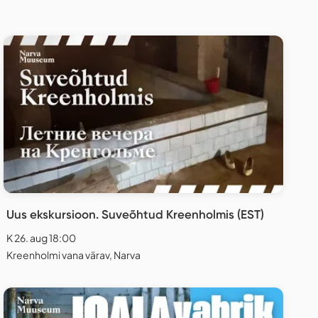
Uus ekskursioon. Suveõhtud Kreenholmis (EST)
K 26. aug 18:00
Kreenholmi vana värav, Narva