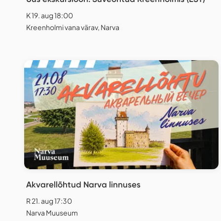
K 19. aug 18:00
Kreenholmi vana värav, Narva
Akvarellõhtud Narva linnuses
R 21. aug 17:30
Narva Muuseum