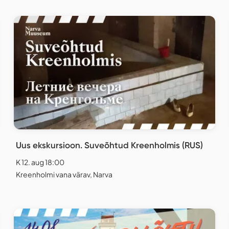
Uus ekskursioon. Suveõhtud Kreenholmis (RUS)
K 12. aug 18:00
Kreenholmi vana värav, Narva