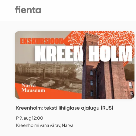
Kreenholm: tekstiilihiiglase ajalugu (RUS)
P 9. aug 12:00
Kreenholmi vana värav, Narva