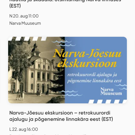
(EST)
N 20. aug 11:00
Narva Muuseum
Narva-Jõesuu ekskursioon – retrokuurordi
ajalugu ja põgenemine linnakära eest (EST)
L 22. aug 16:00