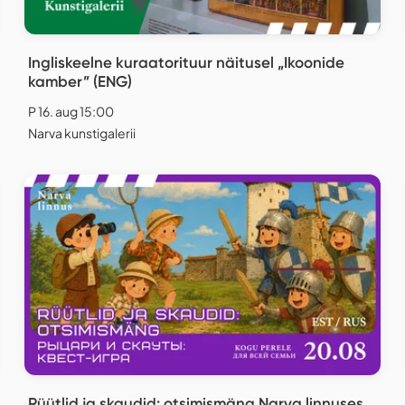
Ingliskeelne kuraatorituur näitusel „Ikoonide
kamber” (ENG)
P 16. aug 15:00
Narva kunstigalerii
Rüütlid ja skaudid: otsimismäng Narva linnuses