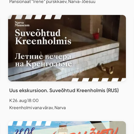
Pansionaat "Irene" purskkaev, Narva-Jõesuu
Uus ekskursioon. Suveõhtud Kreenholmis (RUS)
K 26. aug 18:00
Kreenholmi vana värav, Narva