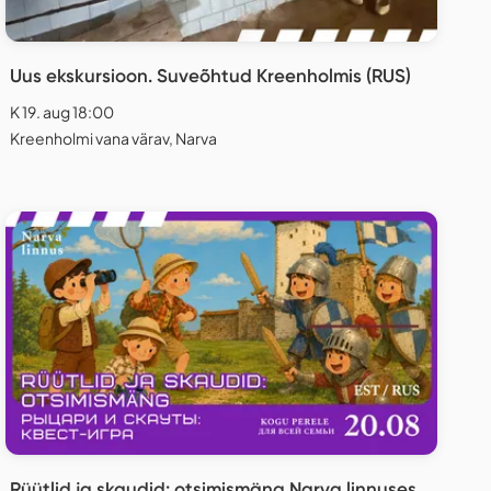
Uus ekskursioon. Suveõhtud Kreenholmis (RUS)
K 19. aug 18:00
Kreenholmi vana värav, Narva
Rüütlid ja skaudid: otsimismäng Narva linnuses