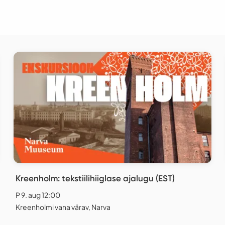
Kreenholm: tekstiilihiiglase ajalugu (EST)
P 9. aug 12:00
Kreenholmi vana värav, Narva