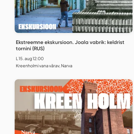
Ekstreemne ekskursioon. Joala vabrik: keldrist
tornini (RUS)
L 15. aug 12:00
Kreenholmi vana värav, Narva