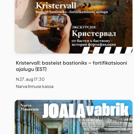
Kristervall: basteist bastioniks – fortifikatsiooni
ajalugu (EST)
N 27. aug 17:30
Narva linnuse kassa