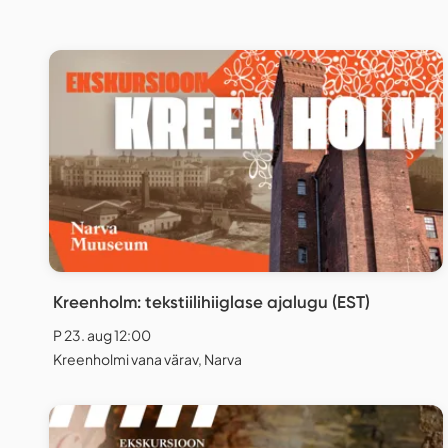
Kreenholm: tekstiilihiiglase ajalugu (EST)
P 23. aug 12:00
Kreenholmi vana värav, Narva