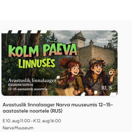
Avastuslik linnalaager Narva muuseumis 12–15-
aastastele noortele (RUS)
E 10. aug 11:00 - K 12. aug 16:00
Narva Muuseum