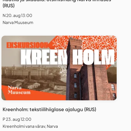
(RUS)
N 20. aug 13:00
Narva Muuseum
Kreenholm: tekstiilihiiglase ajalugu (RUS)
P 23. aug 12:00
Kreenholmi vana värav, Narva