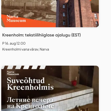
Kreenholm: tekstiilihiiglase ajalugu (EST)
P 16. aug 12:00
Kreenholmi vana värav, Narva