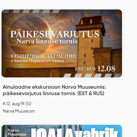
Ainulaadne ekskursioon Narva Muuseumis:
päikesevarjutus linnuse tornis. (EST & RUS)
K 12. aug 19:30
Narva Muuseum