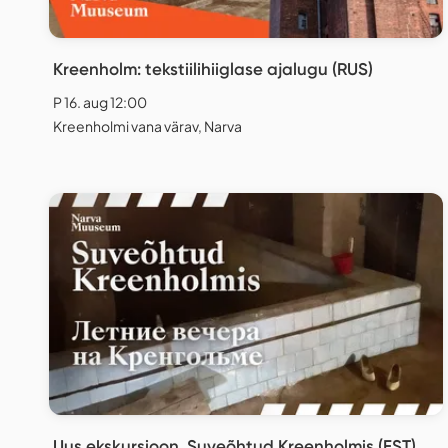
Kreenholm: tekstiilihiiglase ajalugu (RUS)
P 16. aug 12:00
Kreenholmi vana värav, Narva
Uus ekskursioon. Suveõhtud Kreenholmis (EST)