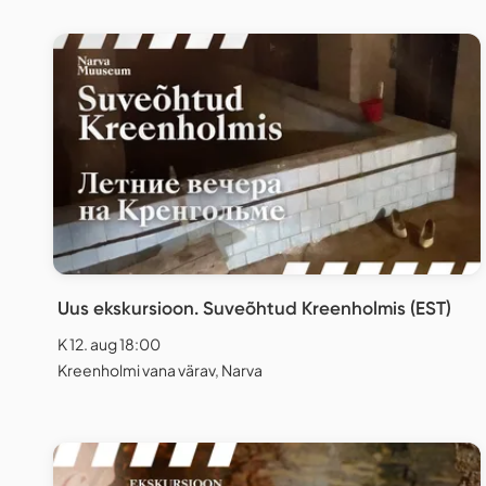
Uus ekskursioon. Suveõhtud Kreenholmis (EST)
K 12. aug 18:00
Kreenholmi vana värav, Narva