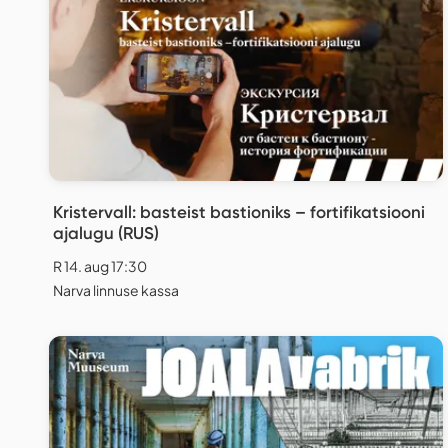
Kristervall: basteist bastioniks – fortifikatsiooni
ajalugu (RUS)
R 14. aug 17:30
Narva linnuse kassa