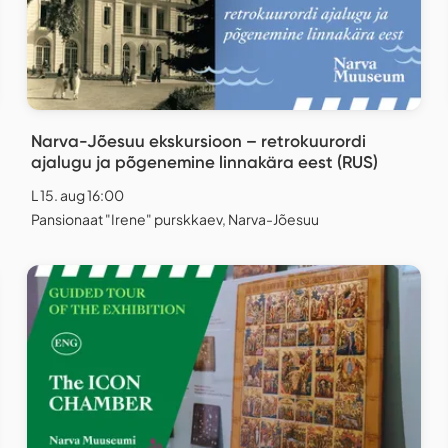
Narva-Jõesuu ekskursioon – retrokuurordi
ajalugu ja põgenemine linnakära eest (RUS)
L 15. aug 16:00
Pansionaat "Irene" purskkaev, Narva-Jõesuu