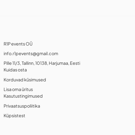
R1P events OÜ
info.r1pevents@gmail.com
Pille 11/3, Tallinn, 10138, Harjumaa, Eesti
Kuidas osta
Korduvad küsimused
Lisa oma üritus
Kasutustingimused
Privaatsuspoliitika
Küpsistest