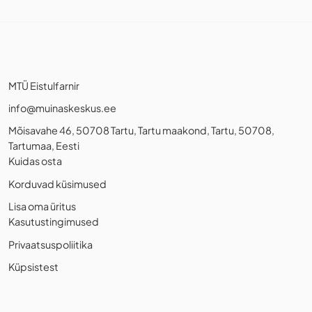
MTÜ Eistulfarnir
info@muinaskeskus.ee
Mõisavahe 46, 50708 Tartu, Tartu maakond, Tartu, 50708,
Tartumaa, Eesti
Kuidas osta
Korduvad küsimused
Lisa oma üritus
Kasutustingimused
Privaatsuspoliitika
Küpsistest