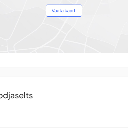
Vaata kaarti
djaselts