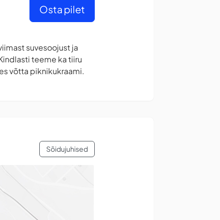
Osta pilet
iimast suvesoojust ja
ndlasti teeme ka tiiru
es võtta piknikukraami.
Sõidujuhised