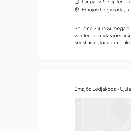
Laupäev, 5. september
Emajõe Lodjakoda, Ta
Seilame Suure Sumega hil
vaatleme, kuidas jõeäärse
kesklinnas, loendame üle 
Emajõe Lodjakoda
Ujula
•