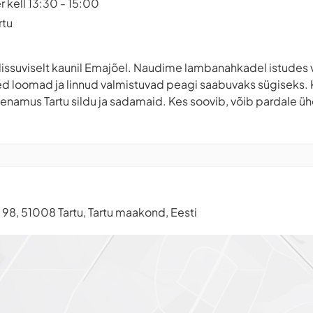
 kell 13:30 - 15:00
rtu
issuviselt kaunil Emajõel. Naudime lambanahkadel istudes v
d loomad ja linnud valmistuvad peagi saabuvaks sügiseks. Ki
enamus Tartu sildu ja sadamaid. Kes soovib, võib pardale üh
 98, 51008 Tartu, Tartu maakond, Eesti