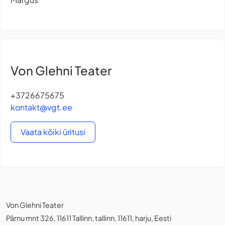
Von Glehni Teater
+3726675675
kontakt@vgt.ee
Vaata kõiki üritusi
Von Glehni Teater
Pärnu mnt 326, 11611 Tallinn, tallinn, 11611, harju, Eesti