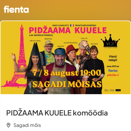
PIDŽAAMA KUUELE komöödia
Sagadi mõis