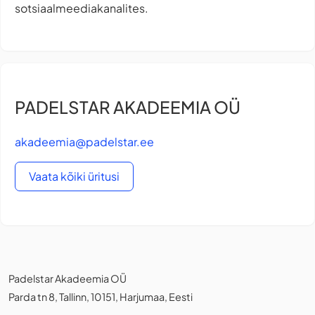
sotsiaalmeediakanalites.
PADELSTAR AKADEEMIA OÜ
akadeemia@padelstar.ee
Vaata kõiki üritusi
Padelstar Akadeemia OÜ
Parda tn 8, Tallinn, 10151, Harjumaa, Eesti