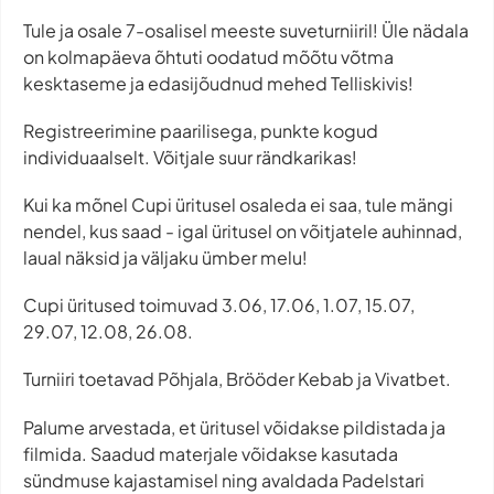
Tule ja osale 7-osalisel meeste suveturniiril! Üle nädala
on kolmapäeva õhtuti oodatud mõõtu võtma
kesktaseme ja edasijõudnud mehed Telliskivis!
Registreerimine paarilisega, punkte kogud
individuaalselt. Võitjale suur rändkarikas!
Kui ka mõnel Cupi üritusel osaleda ei saa, tule mängi
nendel, kus saad - igal üritusel on võitjatele auhinnad,
laual näksid ja väljaku ümber melu!
Cupi üritused toimuvad 3.06, 17.06, 1.07, 15.07,
29.07, 12.08, 26.08.
Turniiri toetavad Põhjala, Brööder Kebab ja Vivatbet.
Palume arvestada, et üritusel võidakse pildistada ja
filmida. Saadud materjale võidakse kasutada
sündmuse kajastamisel ning avaldada Padelstari