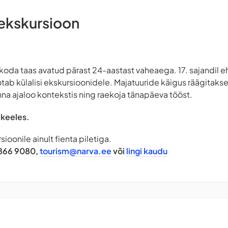
 ekskursioon
oda taas avatud pärast 24-aastast vaheaega. 17. sajandil ehit
tab külalisi ekskursioonidele. Majatuuride käigus räägitaks
na ajaloo kontekstis ning raekoja tänapäeva tööst.
 keeles.
sioonile ainult fienta piletiga.
 5866 9080,
tourism@narva.ee
või
lingi kaudu