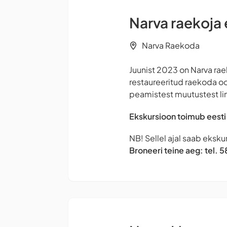
Narva raekoja
Narva Raekoda
Juunist 2023 on Narva raek
restaureeritud raekoda oo
peamistest muutustest lin
Ekskursioon toimub eesti
NB! Sellel ajal saab ekskur
Broneeri teine aeg: tel.