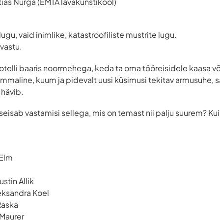
attias Nurga (EMTA lavakunstikool)
ugu, vaid inimlike, katastroofiliste mustrite lugu.
vastu.
otelli baaris noormehega, keda ta oma tööreisidele kaasa v
kummaline, kuum ja pidevalt uusi küsimusi tekitav armusuhe, s
 hävib.
seisab vastamisi sellega, mis on temast nii palju suurem? Kui
 Elm
stin Allik
eksandra Koel
Raska
 Maurer