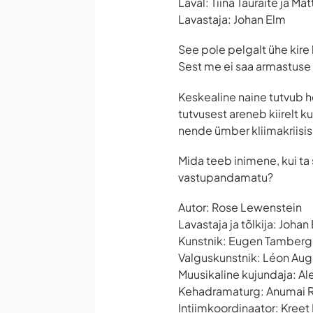
Laval: Tiina Tauraite ja M
Lavastaja: Johan Elm
See pole pelgalt ühe kire l
Sest me ei saa armastuse 
Keskealine naine tutvub h
tutvusest areneb kiirelt 
nende ümber kliimakriisis
Mida teeb inimene, kui ta 
vastupandamatu?
Autor: Rose Lewenstein
Lavastaja ja tõlkija: Johan
Kunstnik: Eugen Tamberg
Valguskunstnik: Léon Augu
Muusikaline kujundaja: Al
Kehadramaturg: Anumai 
Intiimkoordinaator: Kreet