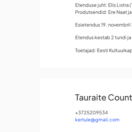
Etenduse juht: Elis Listra
Produtsendid: Ere Naat ja 
Esietendus 19. novembril
Etendus kestab 2 tundi ja 
Toetajad: Eesti Kultuurkap
Tauraite Count
+3725209534
kertule@gmail.com