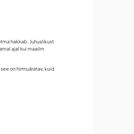
õtma hakkab. Juhuslikust
amal ajal kui maailm
 see on hirmuäratav, kuid