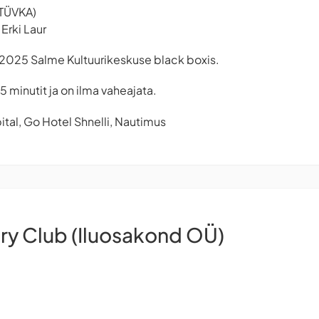
 (TÜVKA)
Erki Laur
 2025 Salme Kultuurikeskuse black boxis.
5 minutit ja on ilma vaheajata.
ital, Go Hotel Shnelli, Nautimus
ry Club (Iluosakond OÜ)