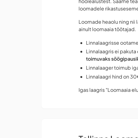
hoolealustest. Saame tea
loomadele rikastusesemei
Loomade heaolu ning nii 
ainult loomaaia töötajad.
Linnalaagrisse ootame 1
Linnalaagris ei pakuta 
toimuvaks söögipausi
Linnalaager toimub ig
Linnalaagri hind on 30
Igas laagris "Loomaaia elu