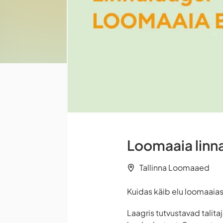
Loomaaia linn
Tallinna Loomaaed
Kuidas käib elu loomaaias
Laagris tutvustavad tali