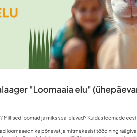
alaager "Loomaaia elu" (ühepäeva
? Millised loomad ja miks seal elavad? Kuidas loomade eest
tajad loomaaednike põnevat ja mitmekesist tööd ning räägiv