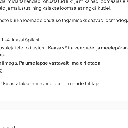
da, mida tähendab "ohustatud liik" ja miks nad loomaaias e
d ja maiustusi ning käiakse loomaaias ringkäikudel.
laste kui ka loomade ohutuse tagamiseks saavad loomadega 
.-4. klassi õpilasi.
osalejatele toitlustust.
Kaasa võtta veepudel ja meelepäran
ks.
a ilmaga.
Palume lapse vastavalt ilmale riietada!
€.
" külastatakse erinevaid loomi ja nende talitajaid.